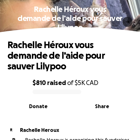
Rachelle Héroux vous
demande de l’aide pour sauver
Lilypoo
Rachelle Héroux vous
demande de l’aide pour
sauver Lilypoo
$810
raised
of
$5K
CAD
0% complete
Donate
Share
Rachelle Heroux
R