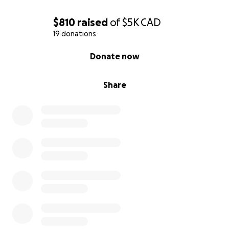
…
$810
raised
of
$5K
CAD
Je me tourne vers vous pour la première fois, m’a
19 donations
communauté de sauveteurs d’animaux, pour m’aider
0% complete
Donate now
à sauver ma petite minette que j’aime t’en! Je suis
complètement à bout de ressources et je n’ai
aucune autre option.
Share
merci à vous de contribuer et de partager! Chaque
petits dont peux faire la différence!