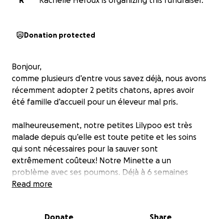
R
Rachelle Heroux is organizing this fundraiser.
Donation protected
Bonjour,
comme plusieurs d’entre vous savez déjà, nous avons
récemment adopter 2 petits chatons, apres avoir
été famille d’accueil pour un éleveur mal pris.
malheureusement, notre petites Lilypoo est très
malade depuis qu’elle est toute petite et les soins
qui sont nécessaires pour la sauver sont
extrêmement coûteux! Notre Minette a un
problème avec ses poumons. Déjà à 6 semaines
nous étions même pas sûr qu’elle allait survivre!
Read more
Depuis les péripéties se sont accumulées, passant
par une grosse rinho, une très grosse boiterie, des
Donate
Share