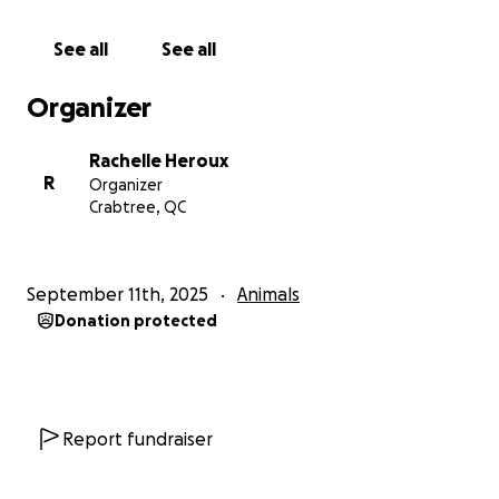
aussi à considérer. Ce poumon pourrait aussi être
complètement affaissé par
See all
See all
le tissu abdominal hernié, pouvant notamment
correspondre à une portion de l’estomac.
Organizer
2. Patron broncho-interstitiel modéré dans le reste
du champ pulmonaires qui corrèle avec une
Rachelle Heroux
bronchopneumopathie
R
Organizer
inflammatoire chronique en lien avec la présentation
Crabtree, QC
clinique. Une composante infectieuse bactérienne
est aussi à considérer.
D’autres tests seraient à considérer pour confirmer
September 11th, 2025
Animals
les pathologies présentes au thorax et à l’abdomen
Donation protected
de ce jeune chaton. Une
tomodensitométrie avec angiographie serait le test
idéal pour une évaluation morphologique précise
des anomalies. »
Report fundraiser
Donc, juste le teste pour savoir précisément se
qu’elle a est 2000$ et l’opération est minimum 5000$