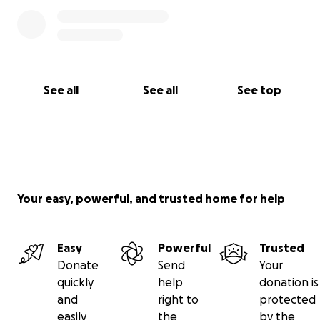
See all
See all
See top
Your easy, powerful, and trusted home for help
Easy
Powerful
Trusted
Donate
Send
Your
quickly
help
donation is
and
right to
protected
easily
the
by the