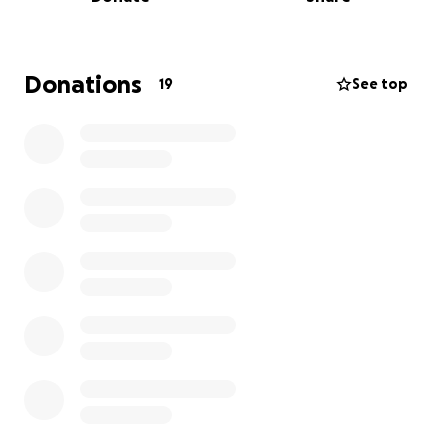
conjonctivite, et malgré les médicaments essayer,
ses poumons continue de lui faire la vie dure…
Les solutions qui s’offrent à nous sont très limitées,
Donations
19
See top
et le coût de celle-ci sont exorbitants…
Lilypoo aurait une hernie diaphragmatique… c’est
change de survie son très mince si elle ne subit pas
l’opération.
Voici la conclusion du radiologiste:
1. « Atélectasie sévère du lobe caudal droit qui se
confond avec avec une opacité de tissus mous et de
gaz qui suggère fortement
une hernie diaphragmatique congénitale ou
secondaire à un trauma. Une pathologie
concomitante du lobe caudal droit,
commune hypoplasie ou agénésie pulmonaire, est