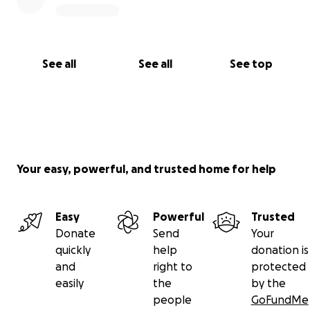
See all
See all
See top
Your easy, powerful, and trusted home for help
Easy
Powerful
Trusted
Donate
Send
Your
quickly
help
donation is
and
right to
protected
easily
the
by the
people
GoFundMe