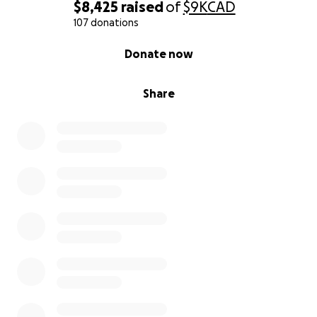
$8,425
raised
of
$9K
CAD
107 donations
0% complete
Donate now
Share