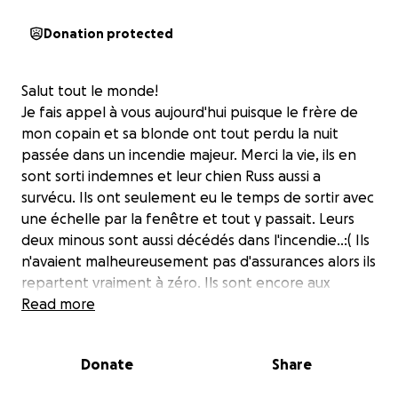
Donation protected
Salut tout le monde!
Je fais appel à vous aujourd'hui puisque le frère de
mon copain et sa blonde ont tout perdu la nuit
passée dans un incendie majeur. Merci la vie, ils en
sont sorti indemnes et leur chien Russ aussi a
survécu. Ils ont seulement eu le temps de sortir avec
une échelle par la fenêtre et tout y passait. Leurs
deux minous sont aussi décédés dans l'incendie..:( Ils
n'avaient malheureusement pas d'assurances alors ils
repartent vraiment à zéro. Ils sont encore aux
études alors plus difficile pour eux de tout se
Read more
racheter. Tous leurs souvenirs des dix dernières
années sont partis en flammes. N'importe quel don
Donate
Share
sera apprécié, il n'y a pas de petit don.