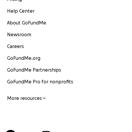
Help Center
About GoFundMe
Newsroom
Careers
GoFundMe.org
GoFundMe Partnerships
GoFundMe Pro for nonprofits
More resources