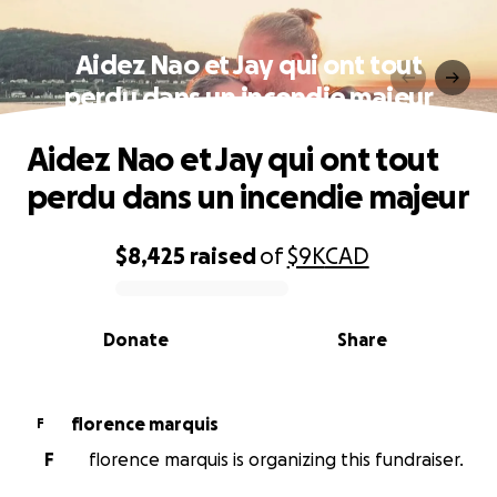
Aidez Nao et Jay qui ont tout
perdu dans un incendie majeur
Aidez Nao et Jay qui ont tout
perdu dans un incendie majeur
$8,425
raised
of
$9K
CAD
0% complete
Donate
Share
florence marquis
F
F
florence marquis is organizing this fundraiser.