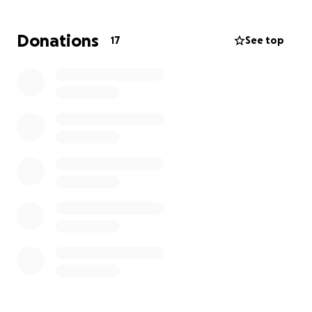
modeste , peut faire une réelle différences.
Donations
17
See top
Cette démarche me tient profondément a cœur .
Voir sa maman souffrir sans pouvoir accéder aux
soins doit elle a besoin est une épreuve difficile. Je
refuse de rester impuissante . Je crois en la force de
la solidarité et en la générosité des gens autours de
moi
Si vous ne pouvez pas contribuer financièrement, un
simple partage de cette campagne peut nous aider
a atteindre plus de personnes.
Merci infiniment pour votre soutien , votre
compassion et votre bienveillance
Avec toute ma gratitude
Nadie