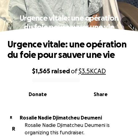
Urgence vitale: une opération
du foie pour sauver une vie
Urgence vitale: une opération
du foie pour sauver une vie
$1,565
raised
of
$3.5K
CAD
0% complete
Donate
Share
Rosalie Nadie Djimatcheu Deumeni
R
Rosalie Nadie Djimatcheu Deumeni is
R
organizing this fundraiser.