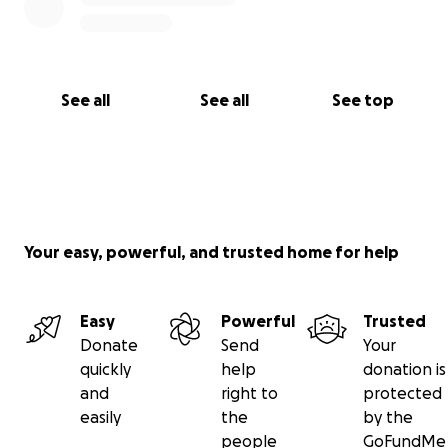
See all
See all
See top
Your easy, powerful, and trusted home for help
Easy
Powerful
Trusted
Donate
Send
Your
quickly
help
donation is
and
right to
protected
easily
the
by the
people
GoFundMe