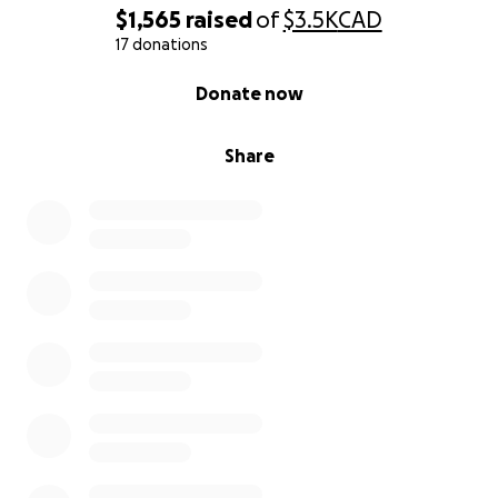
$1,565
raised
of
$3.5K
CAD
17 donations
0% complete
Donate now
Share