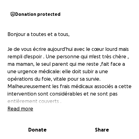
Donation protected
Bonjour a toutes et a tous,
Je de vous écrire aujourd'hui avec le cœur lourd mais
rempli d'espoir . Une personne qui m'est très chère ,
ma maman, le seul parent qui me reste ,fait face a
une urgence médicale: elle doit subir a une
opérations du foie, vitale pour sa survie.
Malheureusement les frais médicaux associés a cette
intervention sont considérables et ne sont pas
entièrement couverts .
Read more
C'est pourquoi j'ai décidé de lancer cette collecte de
fonds. L'objectif est de réunir 50000 dollars pour
Donate
Share
financer l'opération, les soins post- opératoires et
les déplacements nécessaires. Chaque don, même