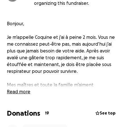
organizing this fundraiser.
Bonjour,
Je m’appelle Coquine et j’ai à peine 2 mois. Vous ne
me connaissez peut-être pas, mais aujourd’hui j’ai
plus que jamais besoin de votre aide. Après avoir
avalé une gâterie trop rapidement, je me suis
étouffée et maintenant, je dois être placée sous
respirateur pour pouvoir survivre.
Mes maîtres et toute la famille m’aiment
énormément, mais malheureusement, ils n’ont pas
Read more
les moyens de payer cette intervention coûteuse qui
pourrait me sauver la vie. Votre aide, même la plus
Donations
petite, nous donnerait une chance de surmonter
19
See top
cette épreuve et de continuer à partager de beaux
moments ensemble.