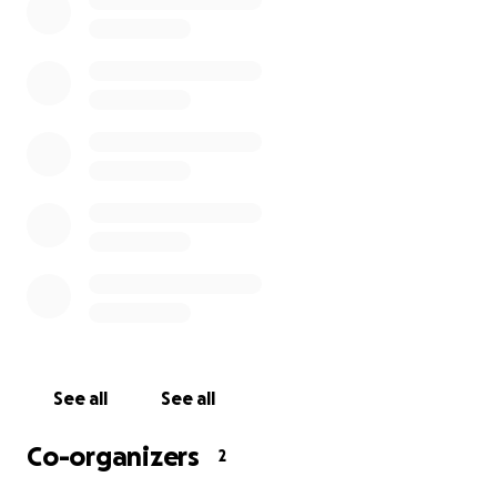
Merci de tout cœur pour votre soutien et votre
générosité.
See all
See all
Co-organizers
2