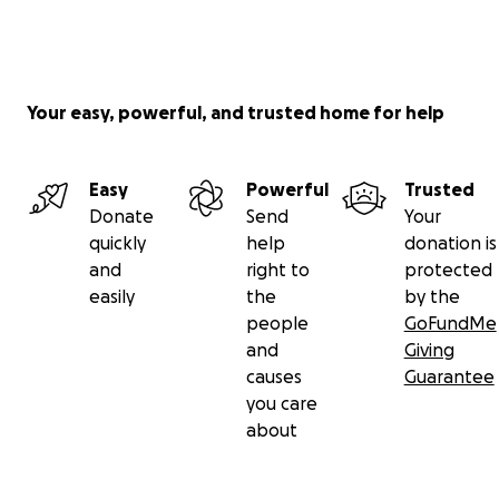
Your easy, powerful, and trusted home for help
Easy
Powerful
Trusted
Donate
Send
Your
quickly
help
donation is
and
right to
protected
easily
the
by the
people
GoFundMe
and
Giving
causes
Guarantee
you care
about