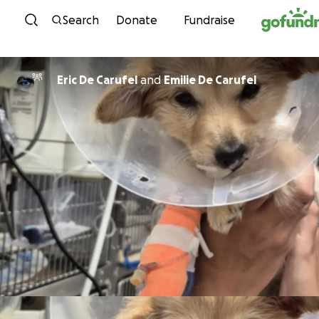
Skip to content
Search
Donate
Fundraise
Eric De Carufel
and
Emilie De Carufel