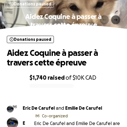
Donations paused
Aidez Coquine à passer à
travers cette épreuve
Donations paused
Aidez Coquine à passer à
travers cette épreuve
$1,740
raised
of
$10K
CAD
0% complete
Eric De Carufel
and
Emilie De Carufel
Co-organized
E
Eric De Carufel and Emilie De Carufel are