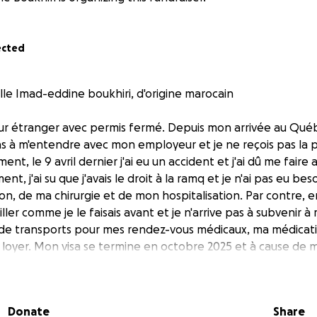
ected
lle Imad-eddine boukhiri, d'origine marocain
lleur étranger avec permis fermé. Depuis mon arrivée au Q
pas à m'entendre avec mon employeur et je ne reçois pas la p
ent, le 9 avril dernier j'ai eu un accident et j'ai dû me faire
t, j'ai su que j'avais le droit à la ramq et je n'ai pas eu bes
ion, de ma chirurgie et de mon hospitalisation. Par contre,
ller comme je le faisais avant et je n'arrive pas à subvenir à
s de transports pour mes rendez-vous médicaux, ma médicat
 loyer. Mon visa se termine en octobre 2025 et à cause de 
ler auprès de mon employeur. Mon chomage est aussi très ba
eaucoup d'heures avec mon employeur. Toute aide sera gra
i aucune
Donate
Share