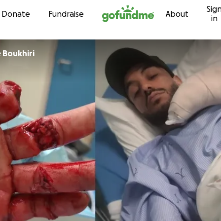
Sig
Skip to content
Donate
Fundraise
About
in
Imad eddine Boukhiri