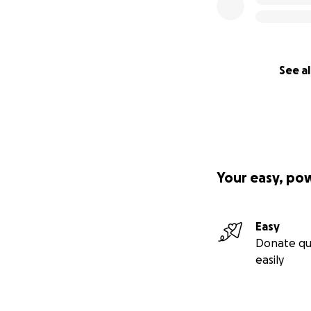
See al
Your easy, po
Easy
Donate qu
easily