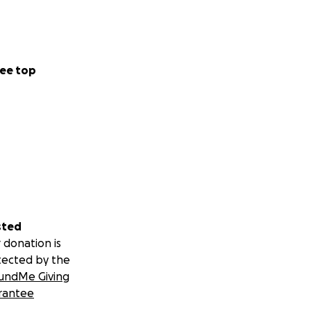
ee top
sted
 donation is
tected by the
undMe Giving
rantee