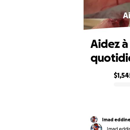
Ai
Aidez à 
quotid
$1,54
0% complete
Imad eddin