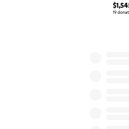
$1,54
19 donat
0% complete