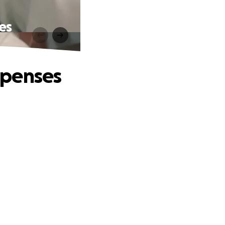
ses
dépenses