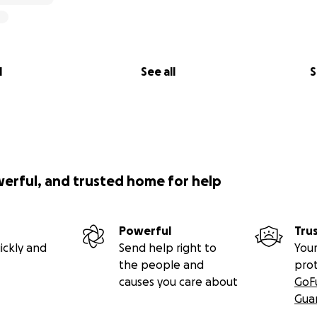
l
See all
S
werful, and trusted home for help
Powerful
Tru
ickly and
Send help right to
Your
the people and
pro
causes you care about
GoF
Gua