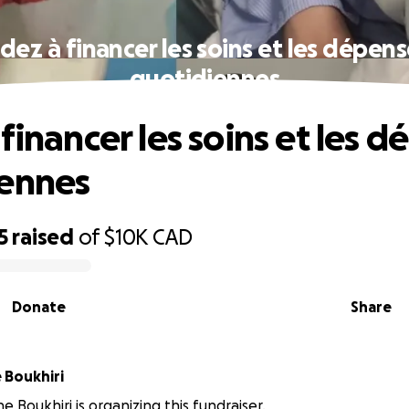
dez à financer les soins et les dépen
quotidiennes
financer les soins et les 
iennes
5
raised
of
$10K
CAD
Donate
Share
Imad eddine Boukhiri
e Boukhiri is organizing this fundraiser.