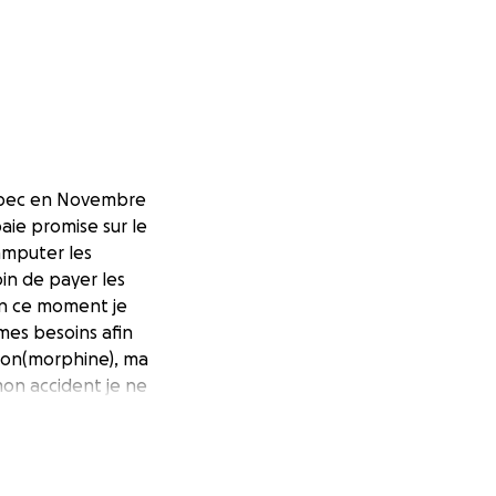
uébec en Novembre
aie promise sur le
 amputer les
oin de payer les
 en ce moment je
 mes besoins afin
ion(morphine), ma
mon accident je ne
s puisque je ne
ndement