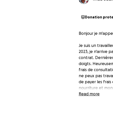
Donation prot
Bonjour je m'appe
Je suis un travai
2023, je n'arrive 
contrat. Dernièrem
doigts. Heureusemen
frais de consultat
ne peux pas travai
de payer les frai
nourriture et mon
peux plus travail
Read more
travaillais pas b
appréciée. Je n'a
famille ici.