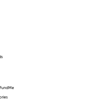
ds
GoFundMe
ories