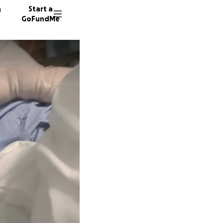
n
Start a
GoFundMe