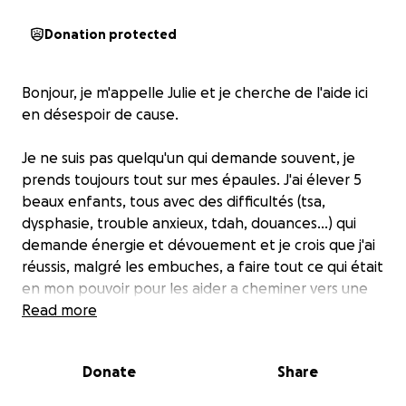
Donation protected
Bonjour, je m'appelle Julie et je cherche de l'aide ici
en désespoir de cause.
Je ne suis pas quelqu'un qui demande souvent, je
prends toujours tout sur mes épaules. J'ai élever 5
beaux enfants, tous avec des difficultés (tsa,
dysphasie, trouble anxieux, tdah, douances...) qui
demande énergie et dévouement et je crois que j'ai
réussis, malgré les embuches, a faire tout ce qui était
en mon pouvoir pour les aider a cheminer vers une
vie adulte avec le plus d'outils possibles.
Read more
Aujourd'hui âgés de 16 a 27 ans, je suis aussi fière
Donate
Share
mamie de 3 garçons et une petite poupounne,
enfants de ma fille la plus vielle.