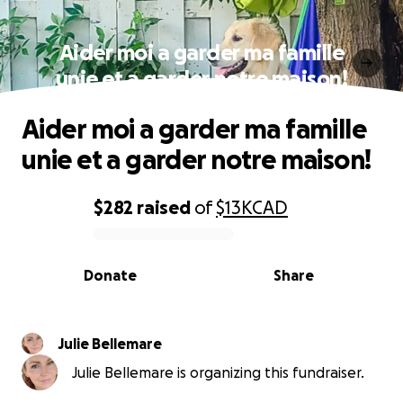
Aider moi a garder ma famille
unie et a garder notre maison!
Aider moi a garder ma famille
unie et a garder notre maison!
$282
raised
of
$13K
CAD
0% complete
Donate
Share
Julie Bellemare
Julie Bellemare is organizing this fundraiser.