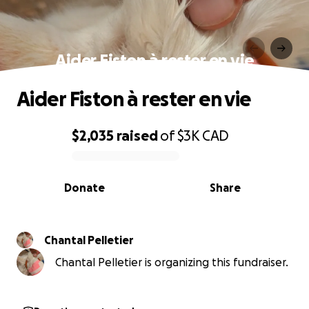
Aider Fiston à rester en vie
Aider Fiston à rester en vie
$2,035
raised
of
$3K
CAD
0% complete
Donate
Share
Chantal Pelletier
Chantal Pelletier is organizing this fundraiser.