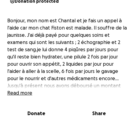
Donation protected
Bonjour, mon nom est Chantal et je fais un appel à
l'aide car mon chat Fiston est malade. Il souffre de la
jaunisse. J'ai déjà payé pour quelques soins et
examens qui sont les suivants ; 2 échographie et 2
test de sang.je lui donne 4 piqûres par jours pour
qu'il reste bien hydrater, une pilule 2 fois par jour
pour ouvrir son appétit, 2 liquides par jour pour
l'aider à aller à la scelle, 6 fois par jours le gavage
pour le nourrir et d'autres médicaments encore...
Jusqu'à présent nous avons déboursé un montant
de plus de 3500$. J'aimerais vraiment pouvoir le
Read more
sauver et le garder encore quelques années avec
notre famille.
Donate
Share
Nous avons déjà perdu 2 chiens dans la dernière
année. Nous avons essayer de les sauver mais sans