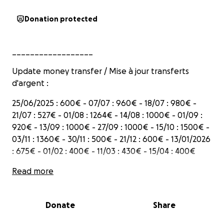
Donation protected
__________________
Update money transfer / Mise à jour transferts
d'argent :
25/06/2025 : 600€ - 07/07 : 960€ - 18/07 : 980€ -
21/07 : 527€ - 01/08 : 1264€ - 14/08 : 1000€ - 01/09 :
920€ - 13/09 : 1000€ - 27/09 : 1000€ - 15/10 : 1500€ -
03/11 : 1360€ - 30/11 : 500€ - 21/12 : 600€ - 13/01/2026
: 675€ - 01/02 : 400€ - 11/03 : 430€ - 15/04 : 400€
Read more
Use of donations: food, drinking water, medicines,
hygiene products, phone repairs and purchase of a
Donate
Share
charger, basic necessities (wood for cooking, for
example), blankets and clothes for winter, shelter