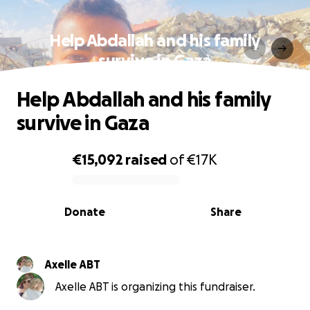
Help Abdallah and his family
survive in Gaza
Help Abdallah and his family
survive in Gaza
€15,092
raised
of
€17K
0% complete
Donate
Share
Axelle ABT
Axelle ABT is organizing this fundraiser.