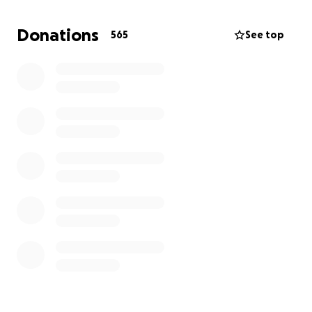
repairs / Usage fait des dons : nourriture, eau
potable, médicaments, produits d'hygiène,
Donations
565
See top
réparations téléphone et achat d'un chargeur,
matériel de première nécessité (bois pour cuisiner
par exemple), couvertures et vêtements pour l'hiver,
réparation de leur abri.
__________________
(in English below)
Je m'appelle Axelle, je suis en France. J'ai créé cette
cagnotte pour aider Abdallah Qudaih et sa famille,
qui vivent en Palestine, dans le sud de Gaza. Je suis
en contact quotidien avec Abdallah depuis plusieurs
mois.