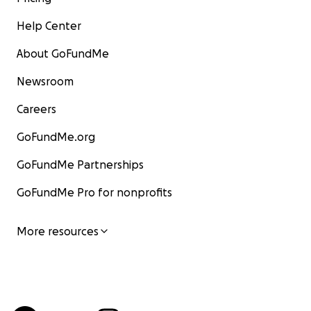
Help Center
A big thank you, from the bottom of my heart, for
your support and solidarity !
About GoFundMe
Newsroom
Careers
GoFundMe.org
GoFundMe Partnerships
GoFundMe Pro for nonprofits
More resources