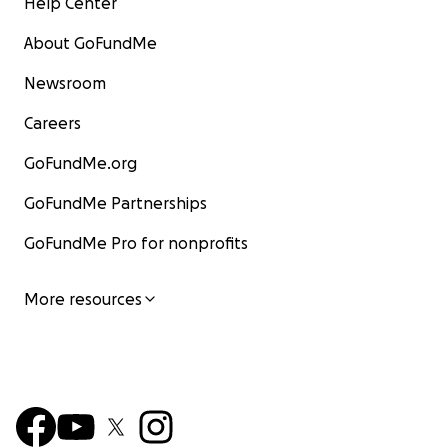
Help Center
About GoFundMe
Newsroom
Careers
GoFundMe.org
GoFundMe Partnerships
GoFundMe Pro for nonprofits
More resources