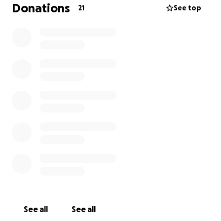
C’est pour ça que j’ai besoin de votre aide pour
Donations
21
See top
financer cette opération, alors si vous voulez et que
vous pouvez, même 1€ ça aide déjà énormément
Si vous ne pouvez pas donner sur ma cagnotte, vous
pouvez la partager, ça aide aussi beaucoup
Voilà merci de m’avoir lu, des bisous
See all
See all