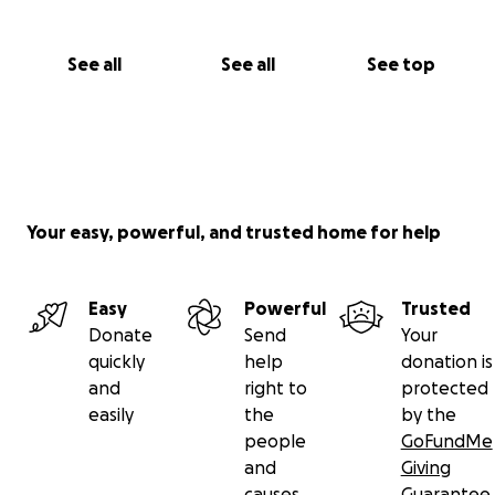
See all
See all
See top
Your easy, powerful, and trusted home for help
Easy
Powerful
Trusted
Donate
Send
Your
quickly
help
donation is
and
right to
protected
easily
the
by the
people
GoFundMe
and
Giving
causes
Guarantee