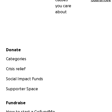
you care
about
Secondary menu
Donate
Categories
Crisis relief
Social Impact Funds
Supporter Space
Fundraise
How to start a GoFundMe