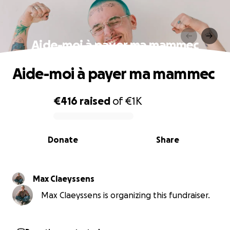
Aide-moi à payer ma mammec
Aide-moi à payer ma mammec
€416
raised
of
€1K
0% complete
Donate
Share
Max Claeyssens
Max Claeyssens is organizing this fundraiser.