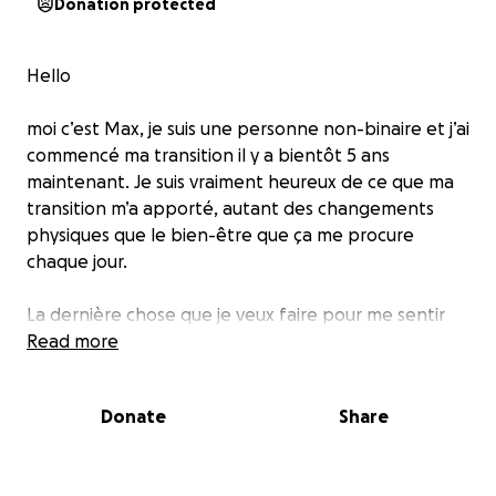
Donation protected
Hello
moi c’est Max, je suis une personne non-binaire et j’ai
commencé ma transition il y a bientôt 5 ans
maintenant. Je suis vraiment heureux de ce que ma
transition m’a apporté, autant des changements
physiques que le bien-être que ça me procure
chaque jour.
La dernière chose que je veux faire pour me sentir
complètement bien dans mon corps, c’est une
Read more
mammectomie. Mais c’est une opération qui coûte
cher et je n’ai absolument pas les moyens de payer
Donate
Share
ça, et je ne pense pas que j’en serais capable avant
plusieurs années.