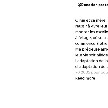
Donation prot
Olivia et sa mère,
reussir à vivre leu
monter les escalie
à l'étage, où se t
commence à être da
Ma précieuse amie 
leur vie soit allég
L'adaptation de l
d 'adaptation de d
70 000$ pour pouvo
Les adaptations mi
Read more
Balcon à refaire p
Salle de bain à ad
Monte charge int
Cette nouvelle co
massue dans le lo