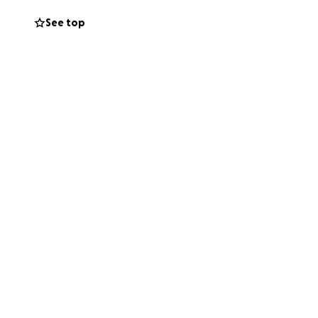
us douce.
See top
..on ne sait
ouché par CETTE
nd soin de son
é pour pouvoir
le se donne corps
 les adaptations