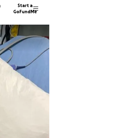
n
Start a
GoFundMe
H
M
K
61 dono