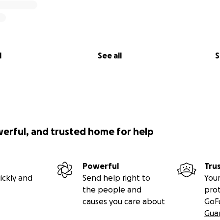
l
See all
S
werful, and trusted home for help
Powerful
Tru
ickly and
Send help right to
Your
the people and
pro
causes you care about
GoF
Gua