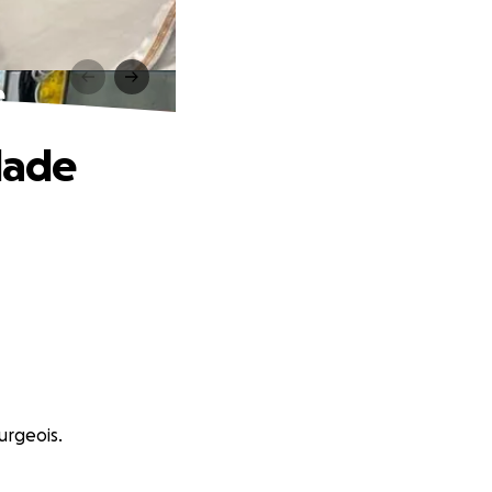
e
lade
urgeois.