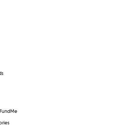
ds
GoFundMe
ories