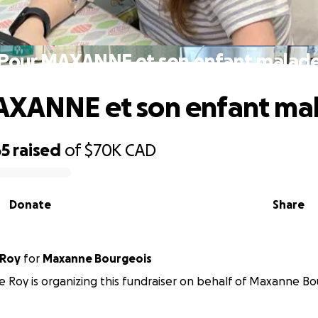
Pour MAXANNE et son enfant malad
AXANNE et son enfant ma
65
raised
of
$70K
CAD
Donate
Share
 Roy
for
Maxanne Bourgeois
 Roy is organizing this fundraiser on behalf of Maxanne Bo