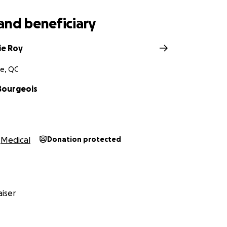
and beneficiary
ie Roy
e, QC
Bourgeois
Medical
Donation protected
iser