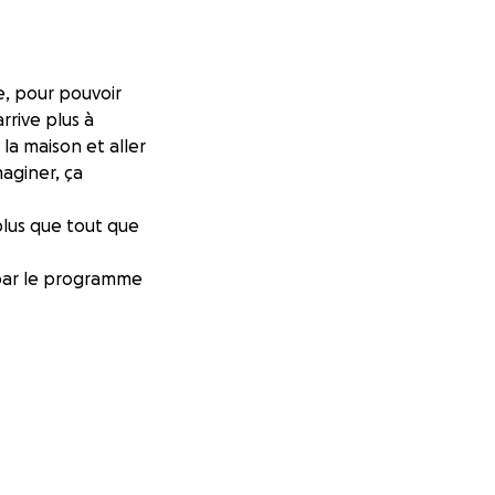
e, pour pouvoir
arrive plus à
la maison et aller
maginer, ça
plus que tout que
 par le programme
énième coup de