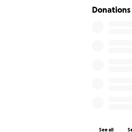
SVP aidez cette m
Donations
PARTAGEZ EN GRA
jamais jusqu'où p
histoire là, parmi 
Chaque montant 
Merci d'avance à 
Maxanne est un ma
enfant malade jou
prendre quelques 
et âme pour que s
qui urgent, elle n'y
Un repos de farde
See all
Se