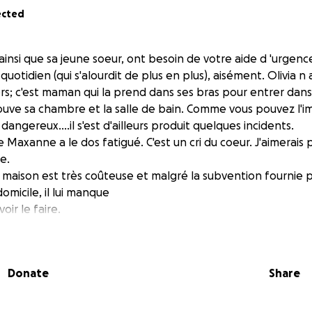
ected
 ainsi que sa jeune soeur, ont besoin de votre aide d 'urgenc
r quotidien (qui s'alourdit de plus en plus), aisément. Olivia n 
rs; c'est maman qui la prend dans ses bras pour entrer dans 
rouve sa chambre et la salle de bain. Comme vous pouvez l'i
ngereux....il s'est d'ailleurs produit quelques incidents.
Maxanne a le dos fatigué. C'est un cri du coeur. J'aimerais 
ée.
a maison est très coûteuse et malgré la subvention fournie
omicile, il lui manque
ir le faire.
nimales à faire sont:
our la plateforme élévatrice (elle a déjà celle-ci)
apter.
Donate
Share
erieur
ncernant les coûts importants de ces adaptations est un 
t des mauvaises nouvelles qui s'accumulent depuis 13 ans.