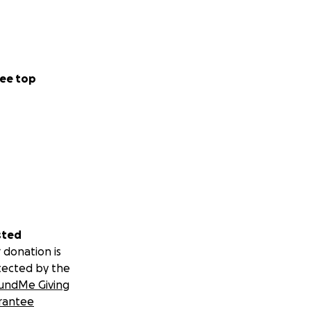
ee top
sted
 donation is
tected by the
undMe Giving
rantee