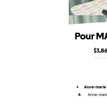
Pour M
$3,8
0% complete
Anne-marie
A
A
Anne-marie