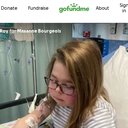
Sig
Skip to content
Donate
Fundraise
About
in
 Roy
for
Maxanne Bourgeois