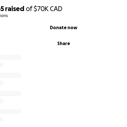
65
raised
of
$70K
CAD
ions
Donate now
Share