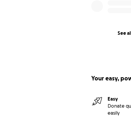
See al
Your easy, po
Easy
Donate qu
easily