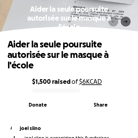
Aider la seule poursuite
autorisée sur le masque à
l'école
Aider la seule poursuite
autorisée sur le masque à
l'école
$1,500
raised
of
$6K
CAD
0% complete
Donate
Share
joel siino
J