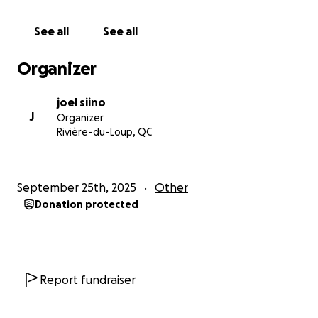
``[24] Dans le cas présent toutefois, le demandeur
allègue que son fils a subi un préjudice résultant de
See all
See all
l’application de cette mesure et qu’il entend
réclamer des dommages spécifiques en découlant,
Organizer
en sa qualité de tuteur, ce qui nécessite la tenue
d’un débat contradictoire.
joel siino
J
Organizer
[25] Le Tribunal estime que le demandeur a peut-
Rivière-du-Loup, QC
être une cause d’action défendable à faire valoir à
cet égard.
September 25th, 2025
Other
[26] Il y a donc lieu de permettre au demandeur de
Donation protected
continuer l’exercice de son recours, mais uniquement
en ce qui concerne le préjudice ayant pu être subi
par son fils Xavier puisque n’ayant pas été exempté
du port du couvre-visage, et ce, malgré sa condition
et ses difficultés d’apprentissage.``
Report fundraiser
Pour l'instant et à ma connaissance je suis le seul à