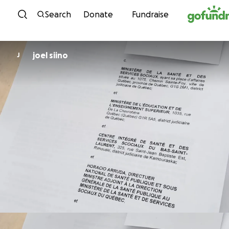
Skip to content
Search
Donate
Fundraise
joel siino
J