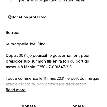
J
joel siino is organizing this fundraiser.
Donation protected
Bonjour,
Je m'appelle Joël Siino.
Depuis 2021, je poursuit le gouvernement pour
préjudice subi sur mon fils en raison du port du
masque à l'école. ``250-17-001647-218``
Tout a commencé le 11 mars 2021, le port du masque
était obligatoire. Son professeur d'éducation
physique a pris soin de prévenir ses élèves qu'ils
Read more
devraient apprendre à respirer avec le masque pour
ne pas s'évanouir, et que s'ils le portaient mal, ils
Donate
Share