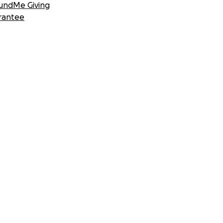
undMe Giving
rantee