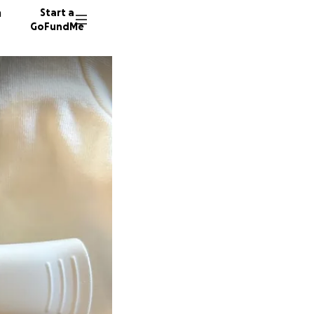
n
Start a
GoFundMe