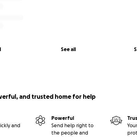
l
See all
S
werful, and trusted home for help
Powerful
Tru
ickly and
Send help right to
Your
the people and
pro