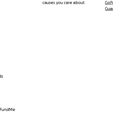
causes you care about
GoF
Gua
ds
GoFundMe