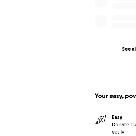
See al
Your easy, po
Easy
Donate qu
easily