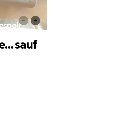
’espoir
ie… sauf