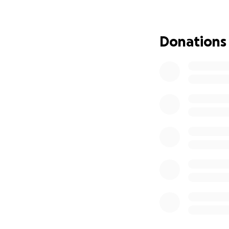
relever, pour ach
leur petit bébé à 
Donations
Même 5$, c’est 5$
on peut vraiment 
Merci du fond du c
d’aider cette jeun
*Les fonds sont 