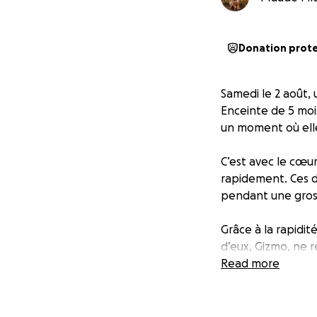
Donation prot
Samedi le 2 août,
Enceinte de 5 moi
un moment où elle
C’est avec le cœu
rapidement. Ces de
pendant une gros
Grâce à la rapidit
d’eux, Gizmo, ne r
recevoir plus de 2
Read more
et pour eux, c’est
Aujourd’hui, ils o