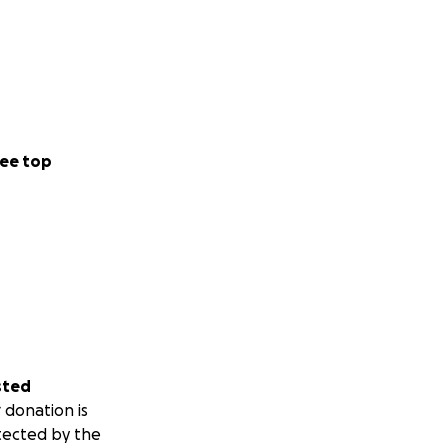
ee top
sted
 donation is
tected by the