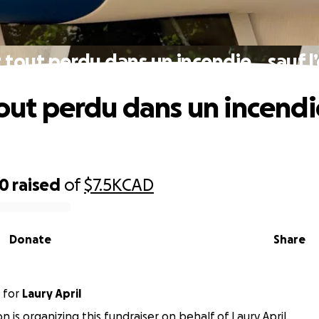
t tout perdu dans un incendie… sauf l
 tout perdu dans un incend
90
raised
of
$7.5K
CAD
Donate
Share
for
Laury April
 is organizing this fundraiser on behalf of Laury April.