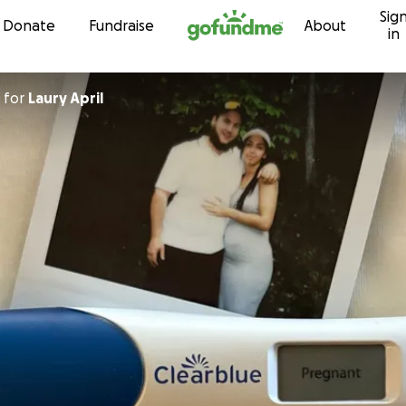
Sig
Skip to content
Donate
Fundraise
About
in
for
Laury April