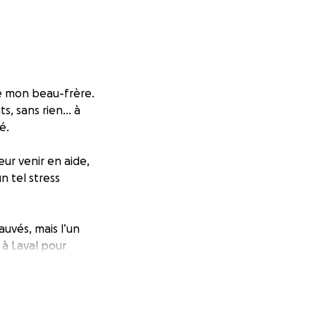
de mon beau-frère.
ts, sans rien… à
é.
ur venir en aide,
n tel stress
auvés, mais l’un
e à Laval pour
mais il est en vie,
veillance. Pour se