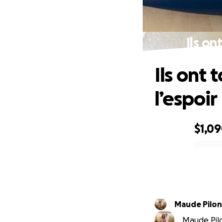
Ils on
Ils ont
l’espoir
$1,0
0% complete
Maude Pilon
Maude Pilon