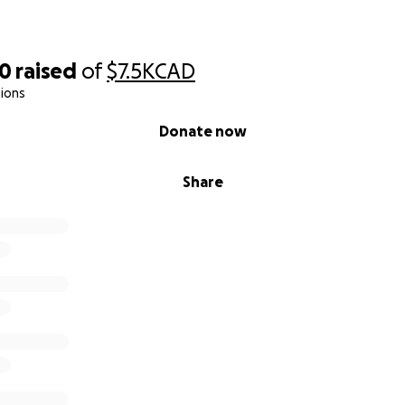
90
raised
of
$7.5K
CAD
ions
Donate now
Share