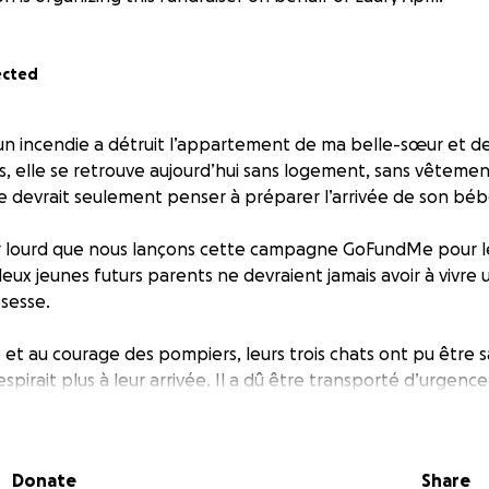
ected
 un incendie a détruit l’appartement de ma belle-sœur et 
s, elle se retrouve aujourd’hui sans logement, sans vêtemen
 devrait seulement penser à préparer l’arrivée de son béb
r lourd que nous lançons cette campagne GoFundMe pour le
ux jeunes futurs parents ne devraient jamais avoir à vivre u
sesse.
é et au courage des pompiers, leurs trois chats ont pu être s
espirait plus à leur arrivée. Il a dû être transporté d’urgenc
4h d’oxygénothérapie. Les frais vétérinaires sont très élevés, 
 tout ce qui comptait.
Donate
Share
nt besoin de notre soutien, de notre solidarité, de notre bien