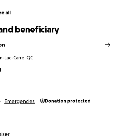
e all
and beneficiary
on
in-Lac-Carre, QC
l
Emergencies
Donation protected
iser