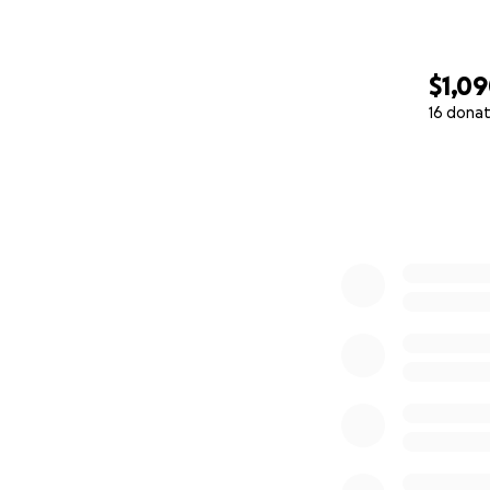
$1,0
16 donat
0% complete