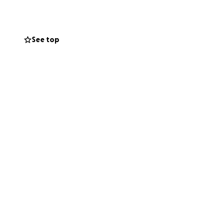
bâtir un nid pour
See top
e, et ensemble,
e partager, et