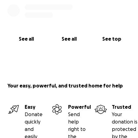
See all
See all
See top
Your easy, powerful, and trusted home for help
Easy
Powerful
Trusted
Donate
Send
Your
quickly
help
donation is
and
right to
protected
easily
the
by the