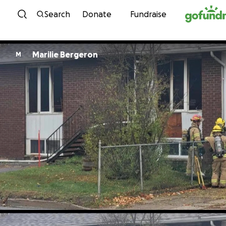
Skip to content
Search
Donate
Fundraise
Marilie Bergeron
M