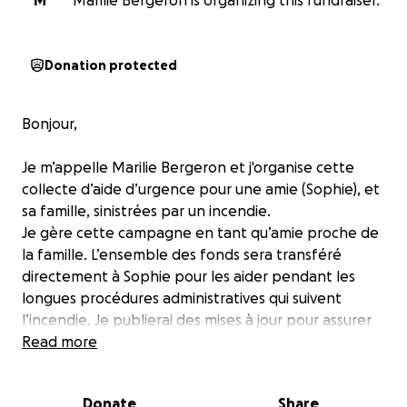
M
Marilie Bergeron is organizing this fundraiser.
Donation protected
Bonjour,
Je m’appelle Marilie Bergeron et j'organise cette
collecte d’aide d’urgence pour une amie (Sophie), et
sa famille, sinistrées par un incendie.
Je gère cette campagne en tant qu’amie proche de
la famille. L’ensemble des fonds sera transféré
directement à Sophie pour les aider pendant les
longues procédures administratives qui suivent
l’incendie. Je publierai des mises à jour pour assurer
la transparence.
Read more
Le 3 novembre, la vie d’une amie et sa famille a
Donate
Share