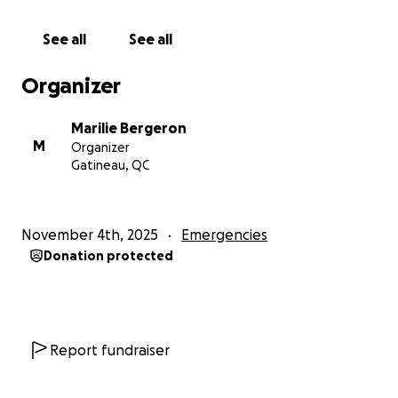
Chaque geste, petit ou grand, fera une immense
See all
See all
différence pour cette famille qui traverse l’une des
pires épreuves de leur vie. ❤️
Organizer
Merci de partager cette campagne et de
Marilie Bergeron
contribuer, selon vos moyens, à les aider à se relever.
M
Organizer
Votre solidarité est leur lumière dans ce moment
Gatineau, QC
d’obscurité.
merci de tout cœur
November 4th, 2025
Emergencies
Donation protected
Report fundraiser