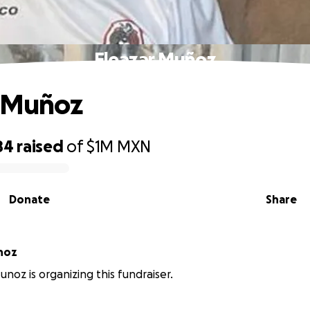
Eleazar Muñoz
r Muñoz
84
raised
of
$1M
MXN
Donate
Share
noz
noz is organizing this fundraiser.