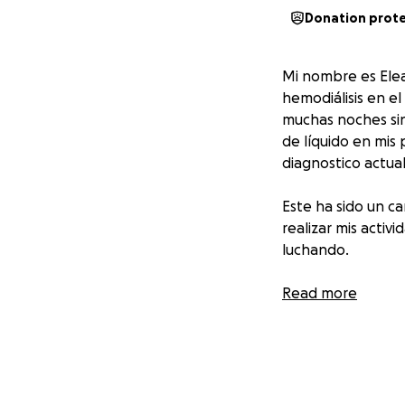
Donation prot
Mi nombre es Elea
hemodiálisis en e
muchas noches sin
de líquido en mis
diagnostico actua
Este ha sido un ca
realizar mis activ
luchando.
El pasado domingo
Read more
Reynosa, donde me
entre cada una, ad
costo total de es
Desafortunadament