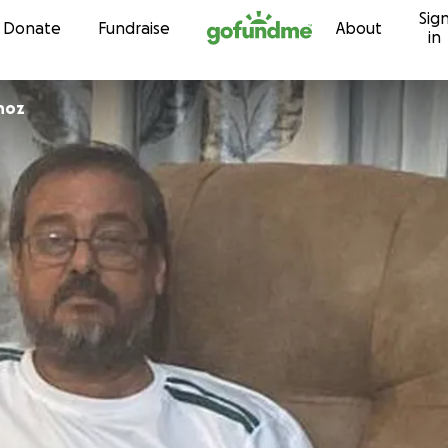
Sig
Skip to content
Donate
Fundraise
About
in
noz