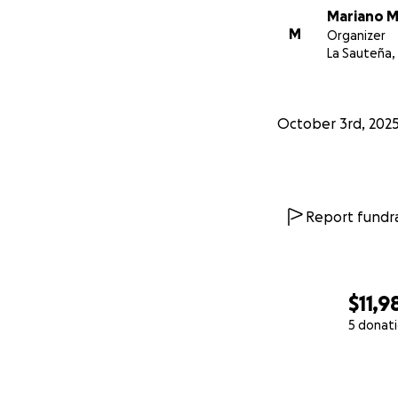
— Eleazar Muñoz
Mariano 
M
Organizer
La Sauteña,
October 3rd, 202
Report fundra
$11,9
5 donat
0% complete