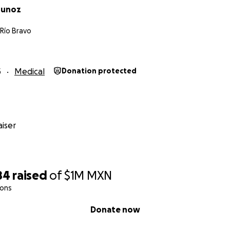
Munoz
 Río Bravo
5
Medical
Donation protected
iser
84
raised
of
$1M
MXN
ions
Donate now