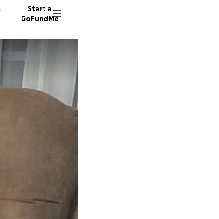
n
Start a
GoFundMe
G
5 donor