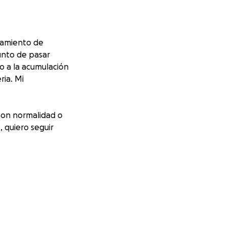
tamiento de
unto de pasar
o a la acumulación
ria. Mi
 con normalidad o
, quiero seguir
ital Santander en
 día de descanso
estabilizarme. El
do hemodiálisis