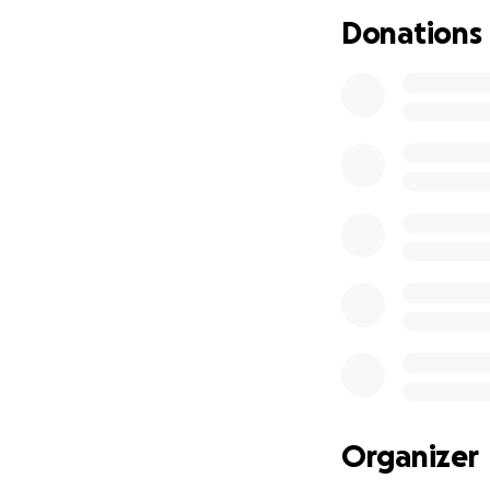
tres veces por s
Donations
Mi familia y mis 
suficiente. Por es
Los fondos recauda
• Tratamientos de
• Medicamentos
• Honorarios médi
• Gastos Hospitala
La donación pued
prefieras.
Gracias de corazó
amor, la esperanz
Organizer