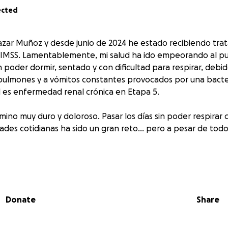
ected
zar Muñoz y desde junio de 2024 he estado recibiendo tra
l IMSS. Lamentablemente, mi salud ha ido empeorando al p
 poder dormir, sentado y con dificultad para respirar, debid
 pulmones y a vómitos constantes provocados por una bacte
l es enfermedad renal crónica en Etapa 5.
mino muy duro y doloroso. Pasar los días sin poder respirar
idades cotidianas ha sido un gran reto… pero a pesar de todo
 28 de septiembre, tuve que acudir de emergencia al Hosp
 realizaron tres sesiones urgentes de hemodiálisis, con un
emás de diversos estudios médicos. Gracias a ello, lograron 
Donate
Share
ta atención fue de $143,393.11 MXN.
e, los gastos continuarán, ya que necesito seguir recibien