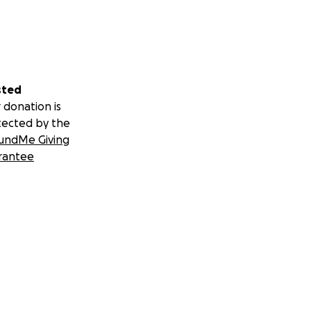
sted
 donation is
tected by the
undMe Giving
rantee