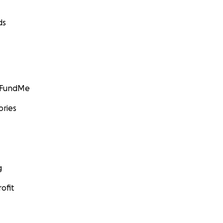
ds
GoFundMe
ories
g
ofit