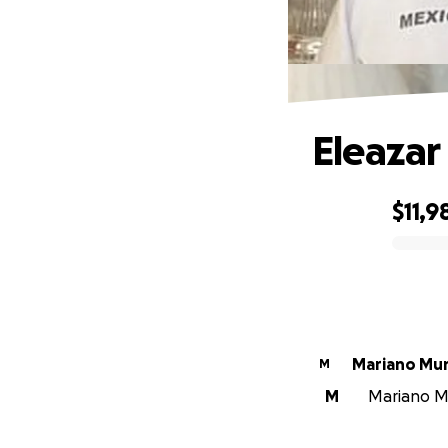
Eleaza
$11,9
0% complete
Mariano Mu
M
M
Mariano Mu