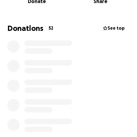
Donate
Share
coltivati con amore e tenacia, giorno dopo giorno.
Oggi Col Beretta piange. Ma ciò che resiste è il cuore
di chi lo ha creato, e la forza di volontà di chi,
Donations
52
See top
nonostante tutto, vuole ricominciare.
Abbiamo bisogno del tuo aiuto.
Serviranno fondi per mettere in sicurezza l’area,
ricostruire gli spazi, riacquistare strumenti e
attrezzature, e restituire vita a un luogo che ha
sempre dato tanto a chi lo ha conosciuto.
Non lasciamo che questa storia finisca tra le fiamme.
Con il tuo aiuto, possiamo riaccendere una speranza.
Ogni donazione, ogni condivisione, ogni parola
conta. Insieme possiamo far rinascere Col Beretta.
Grazie di cuore.