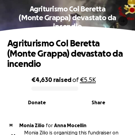
Agriturismo Col Beretta
(Monte Grappa) devastato da
incendio
Agriturismo Col Beretta
(Monte Grappa) devastato da
incendio
€4,630
raised
of
€5.5K
0% complete
Donate
Share
Monia Zilio
for
Anna Mocellin
M
Monia Zilio is organizing this fundraiser on