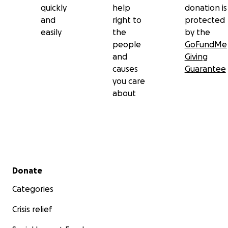
quickly
help
donation is
and
right to
protected
easily
the
by the
people
GoFundMe
and
Giving
causes
Guarantee
you care
about
Secondary menu
Donate
Categories
Crisis relief