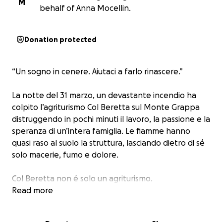
M
behalf of Anna Mocellin.
Donation protected
“Un sogno in cenere. Aiutaci a farlo rinascere.”
La notte del 31 marzo, un devastante incendio ha
colpito l’agriturismo Col Beretta sul Monte Grappa
distruggendo in pochi minuti il lavoro, la passione e la
speranza di un’intera famiglia. Le fiamme hanno
quasi raso al suolo la struttura, lasciando dietro di sé
solo macerie, fumo e dolore.
Col Beretta non é solo un agriturismo.
É una casa. Un rifugio nel verde, un luogo dove si
Read more
respirano natura, accoglienza e tradizione, il frutto di
anni di sacrifici, di mani sporche di terra, di sogni