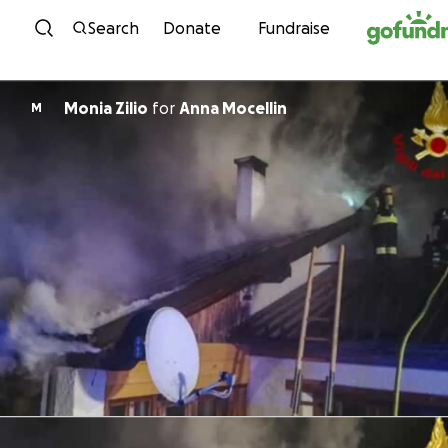
Skip to content
Search
Donate
Fundraise
Monia Zilio
for
Anna Mocellin
M