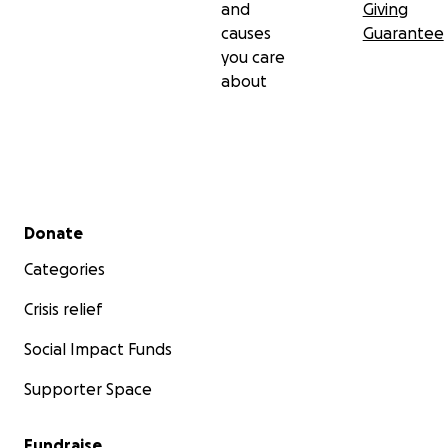
and
Giving
causes
Guarantee
you care
about
Secondary menu
Donate
Categories
Crisis relief
Social Impact Funds
Supporter Space
Fundraise