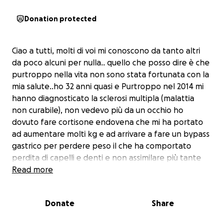
Donation protected
Ciao a tutti, molti di voi mi conoscono da tanto altri
da poco alcuni per nulla.. quello che posso dire è che
purtroppo nella vita non sono stata fortunata con la
mia salute..ho 32 anni quasi e Purtroppo nel 2014 mi
hanno diagnosticato la sclerosi multipla (malattia
non curabile), non vedevo più da un occhio ho
dovuto fare cortisone endovena che mi ha portato
ad aumentare molti kg e ad arrivare a fare un bypass
gastrico per perdere peso il che ha comportato
perdita di capelli e denti e non assimilare più tante
medicine o anche solo integrazione alimentare o
Read more
vitamine e quindi molte spese mediche. Purtroppo
poi nel 2022 ho dovuto affrontare una causa legale
Donate
Share
che ho vinto dopo due anni ma che mi ha portato
tanto stress tanto da pensare onestamente di