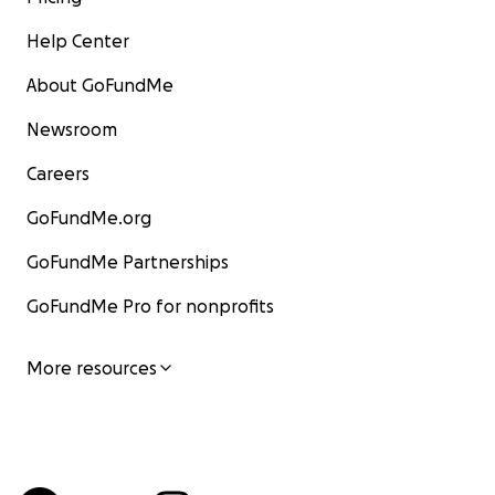
Help Center
About GoFundMe
Newsroom
Careers
GoFundMe.org
GoFundMe Partnerships
GoFundMe Pro for nonprofits
More resources