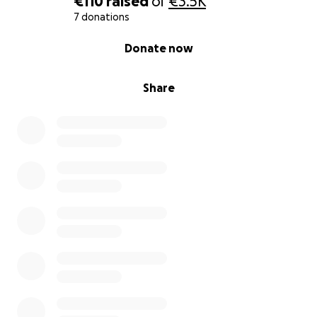
€110
raised
of
€3.5K
7 donations
0% complete
Donate now
Share