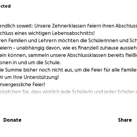
ected
s endlich soweit: Unsere Zehnerklassen feiern ihren Abschlus
chluss eines wichtigen Lebensabschnitts!
en Familien und Lehrern möchten die Schülerinnen und Sch
iern - unabhängig davon, wie es finanziell zuhause aussieh
sein können, sammeln unsere Abschlussklassen bereits fleißi
onen in und um die Schule.
e Summe bisher noch nicht aus, um die Feier für alle Famili
ir um Ihre Unterstützung!
nvergessliche Feier!
möglichen Sie, dass wirklich jede Schülerin und jeder Schüler
ehmen kann - ohne finanzielle Sorgen.
 übrig bleibt, wird einem guten Zweck gespendet.
t - groß oder klein.
Donate
Share
n Sie uns und teilen Sie diesen Spendenaufruf gern weiter, 
 Aktion erfahren.