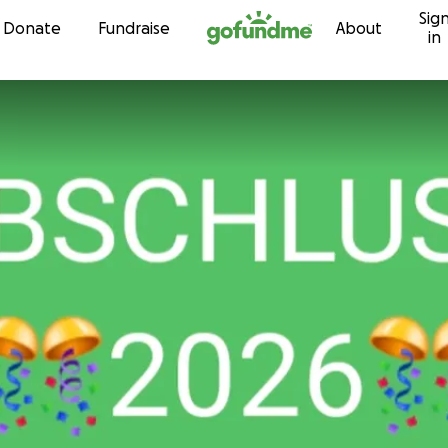
Sig
Skip to content
Donate
Fundraise
About
in