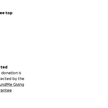
ee top
sted
 donation is
tected by the
undMe Giving
rantee