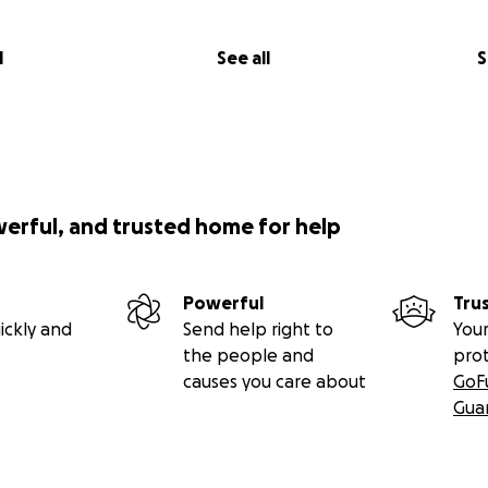
l
See all
S
werful, and trusted home for help
Powerful
Tru
ickly and
Send help right to
Your
the people and
pro
causes you care about
GoF
Gua