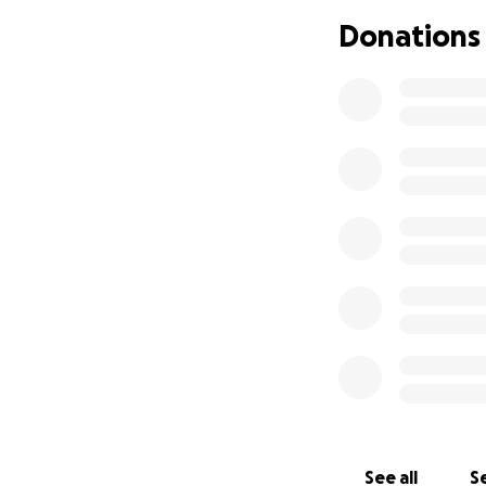
Wir bedanken uns 
Donations
Das Orga-Team au
See all
Se