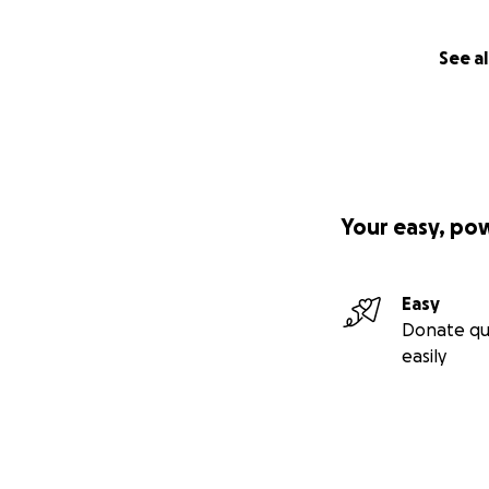
See al
Your easy, po
Easy
Donate qu
easily