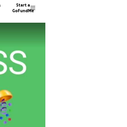
n
Start a
GoFundMe
D
31 dono