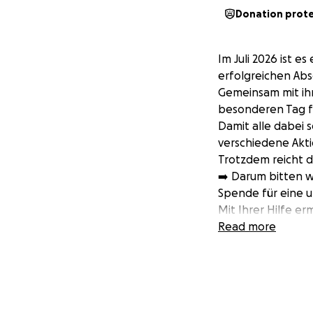
Donation prot
Im Juli 2026 ist e
erfolgreichen Abs
Gemeinsam mit ihr
besonderen Tag fe
Damit alle dabei 
verschiedene Akti
Trotzdem reicht di
➡️ Darum bitten w
Spende für eine u
Mit Ihrer Hilfe er
schönen Tag teiln
Read more
Geld, das am Ende
Jeder Beitrag zähl
Bitte unterstütze
viele von unserer