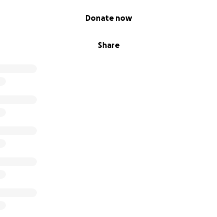
Donate now
Share