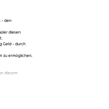
s - den
üler diesen
t.
g Geld - durch
en zu ermöglichen.
 an diesem
damit möglichst