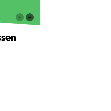
n
ssen