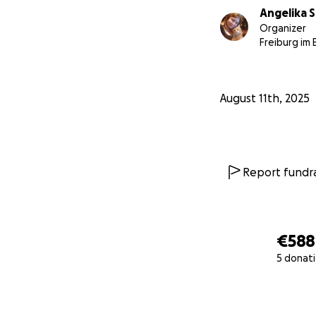
Angelika S
Organizer
Freiburg im 
August 11th, 2025
Report fundra
€588
5 donat
0% complete