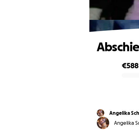
Abschi
€588
0% complete
Angelika Sch
Angelika Sc