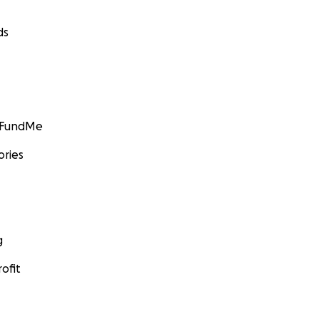
ds
GoFundMe
ories
g
ofit