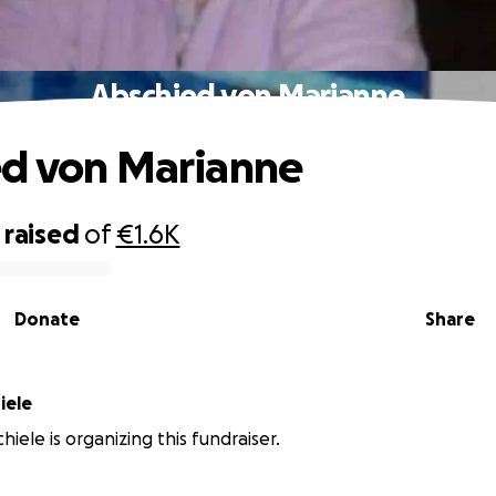
Abschied von Marianne
ed von Marianne
raised
of
€1.6K
Donate
Share
iele
hiele is organizing this fundraiser.