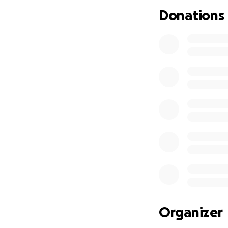
Lebensmittel bin
Donations
bitten mir bei d
meiner Mutter so 
geben. Da sie in 
zusätzliche Belas
Wenn ihr meiner M
Spende für die B
werde ich das res
Ich danke jedem, d
Organizer