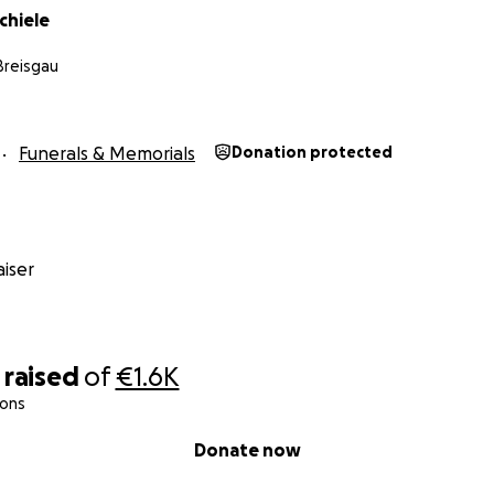
chiele
Breisgau
Funerals & Memorials
Donation protected
iser
raised
of
€1.6K
ions
Donate now