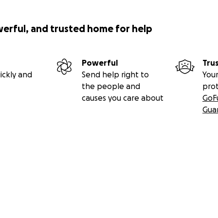
werful, and trusted home for help
Powerful
Tru
ickly and
Send help right to
Your
the people and
pro
causes you care about
GoF
Gua