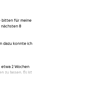
e bitten für meine
e nächsten 8
en dazu konnte ich
it etwa 2 Wochen
n zu lassen. Es ist
fast nicht mehr.
d ich kann nichts
it Miete und