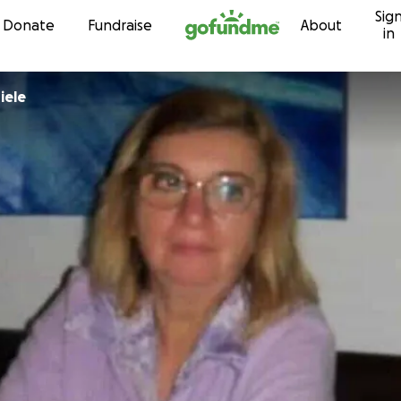
Sig
Skip to content
Donate
Fundraise
About
in
iele