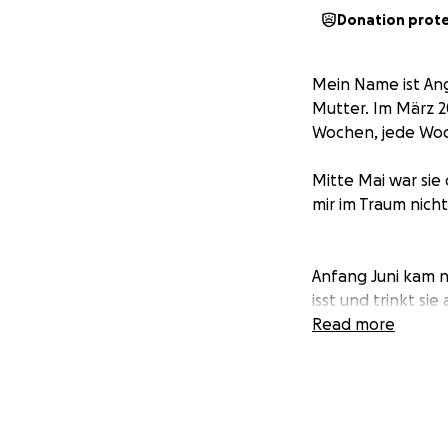
Donation prot
Mein Name ist Ang
Mutter. Im März 20
Wochen, jede Woch
Mitte Mai war sie 
mir im Traum nich
Anfang Juni kam n
isst und trinkt si
nur noch eine Frag
Read more
Ausserdem hat sie
mehr tun was ihr 
Durch die immens