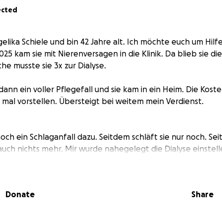
ected
elika Schiele und bin 42 Jahre alt. Ich möchte euch um Hilf
25 kam sie mit Nierenversagen in die Klinik. Da blieb sie di
e musste sie 3x zur Dialyse.
dann ein voller Pflegefall und sie kam in ein Heim. Die Kost
t mal vorstellen. Übersteigt bei weitem mein Verdienst.
och ein Schlaganfall dazu. Seitdem schläft sie nur noch. Se
e auch nichts mehr. Mir wurde nahegelegt die Dialyse einstelle
e der Zeit und sie wird gehen. Bei Bewusstsein ist sie auch 
 auch noch eine Lungenentzündung. Sie liegt im Sterben un
helfen würde.
Donate
Share
en Kosten der Pflege und zusätzlich mein eigenes Leben m