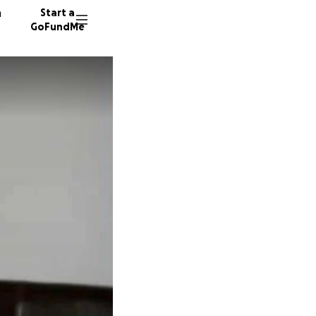
n
Start a
GoFundMe
A
5 donor