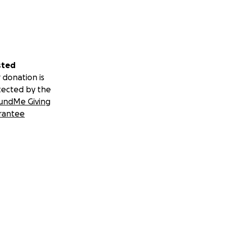
sted
 donation is
tected by the
undMe Giving
rantee