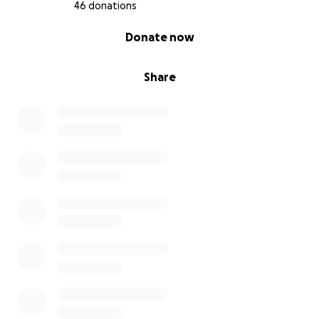
46 donations
0% complete
Donate now
Share