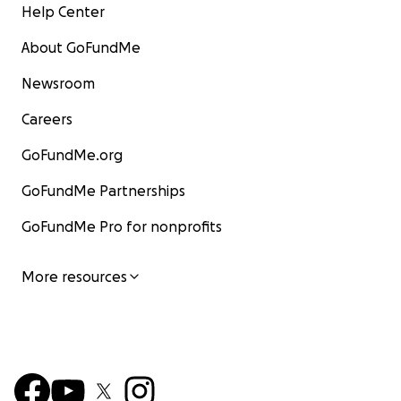
Help Center
About GoFundMe
Newsroom
Careers
GoFundMe.org
GoFundMe Partnerships
GoFundMe Pro for nonprofits
More resources