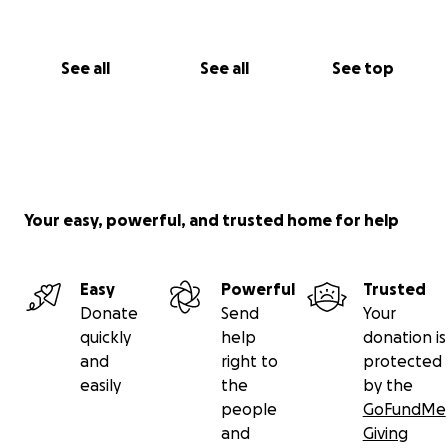
See all
See all
See top
Your easy, powerful, and trusted home for help
Easy
Powerful
Trusted
Donate
Send
Your
quickly
help
donation is
and
right to
protected
easily
the
by the
people
GoFundMe
and
Giving