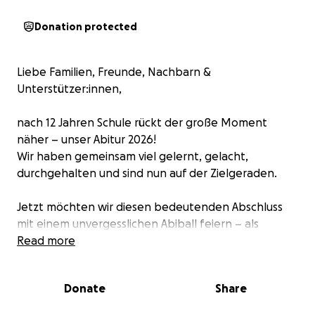
Donation protected
Liebe Familien, Freunde, Nachbarn &
Unterstützer:innen,
nach 12 Jahren Schule rückt der große Moment
näher – unser Abitur 2026!
Wir haben gemeinsam viel gelernt, gelacht,
durchgehalten und sind nun auf der Zielgeraden.
Jetzt möchten wir diesen bedeutenden Abschluss
mit einem unvergesslichen Abiball feiern – als
Dankeschön für die gemeinsame Zeit, als Abschied
Read more
und als Start in ein neues Kapitel. ✈️
Donate
Share
Aber: So ein Abiball kostet!
Deko, Location, Musik, Technik – all das will finanziert