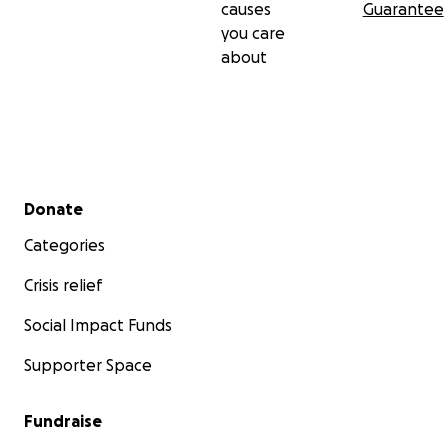
causes
Guarantee
you care
about
Secondary menu
Donate
Categories
Crisis relief
Social Impact Funds
Supporter Space
Fundraise