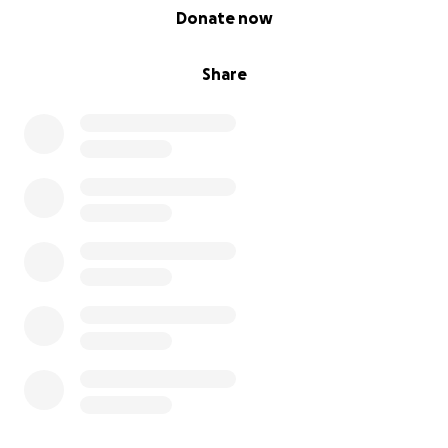
0% complete
Donate now
Share