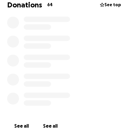
stemmen können und sind deshalb auf eure
Donations
64
See top
Unterstützung angewiesen!
Wir würden uns riesig über Spenden freuen, egal wie
groß oder klein sie auch sein mögen. Jeder Cent
bringt uns ein Stückchen näher zu unserem Abiball.
Vielen lieben Dank für eure Unterstützung!
See all
See all