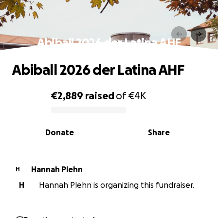
Abiball 2026 der Latina AHF
Abiball 2026 der Latina AHF
€2,889
raised
of
€4K
0% complete
Donate
Share
Hannah Plehn
H
H
Hannah Plehn is organizing this fundraiser.