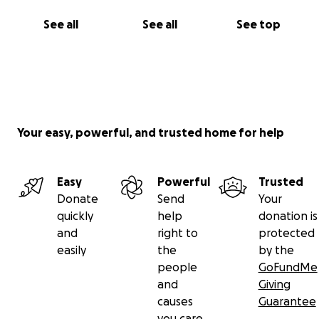
See all
See all
See top
Your easy, powerful, and trusted home for help
Easy
Powerful
Trusted
Donate
Send
Your
quickly
help
donation is
and
right to
protected
easily
the
by the
people
GoFundMe
and
Giving
causes
Guarantee
you care