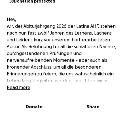
Donation protected
Hey,
wir, der Abiturjahrgang 2026 der Latina AHF, stehen
nach nun fast zwölf Jahren des Lernens, Lachens
und Leidens kurz vor unserem hart erarbeiteten
Abitur. Als Belohnung für all die schlaflosen Nächte,
durchgestandenen Prüfungen und
nervenaufreibenden Momente - aber auch als
krönender Abschluss, um all die besonderen
Erinnerungen zu feiern, die uns wahrscheinlich ein
Leben lang begleiten werden - möchten wir im
kommenden Jahr einen unvergesslichen Abiball auf
Read more
die Beine stellen.
Donate
Share
Die Finanzierung unseres Abiballs stellt uns allerdings
vor eine große Herausforderung. Trotz fleißigem
Kuchenbacken werden wir allein die Kosten nicht