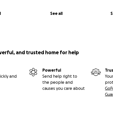
l
See all
S
werful, and trusted home for help
Powerful
Tru
ickly and
Send help right to
Your
the people and
pro
causes you care about
GoF
Gua