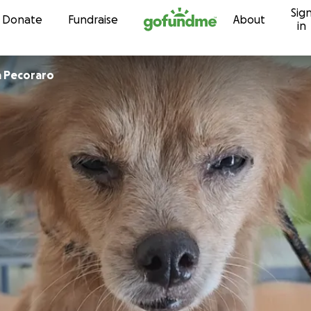
Sig
Skip to content
Donate
Fundraise
About
in
 Pecoraro