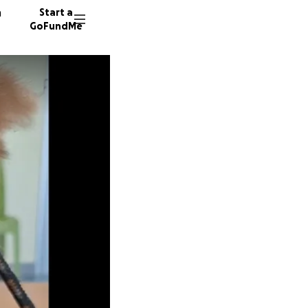
n
Start a
GoFundMe