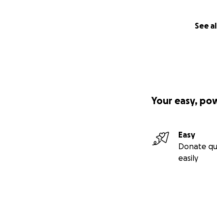
See al
Your easy, po
Easy
Donate qu
easily