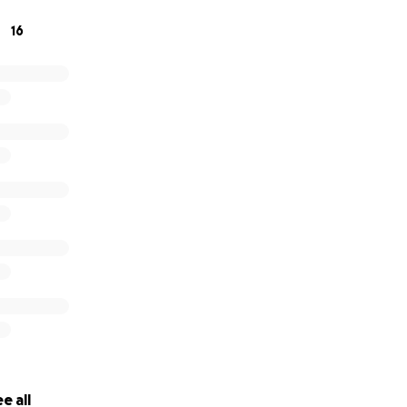
16
e all