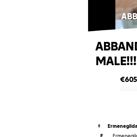
ABB
ABBAND
MALE!!!
€60
0% complete
Ermenegilda
E
E
Ermenegild