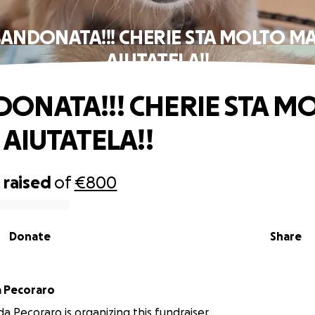
ANDONATA!!! CHERIE STA MOLTO MAL
AIUTATELA!!
ONATA!!! CHERIE STA M
 AIUTATELA!!
5
raised
of
€800
Donate
Share
 Pecoraro
a Pecoraro is organizing this fundraiser.