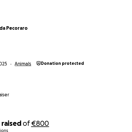
da Pecoraro
025
Animals
Donation protected
iser
5
raised
of
€800
ions