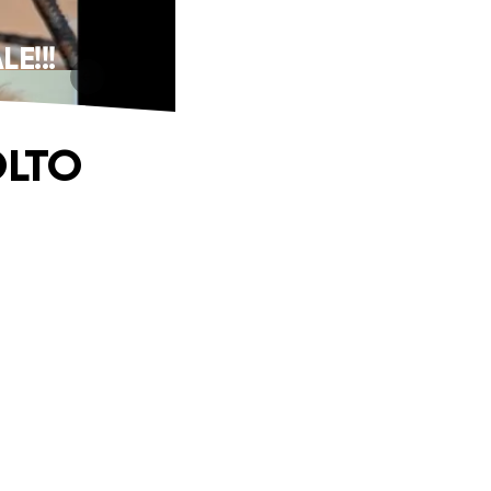
E!!!
OLTO