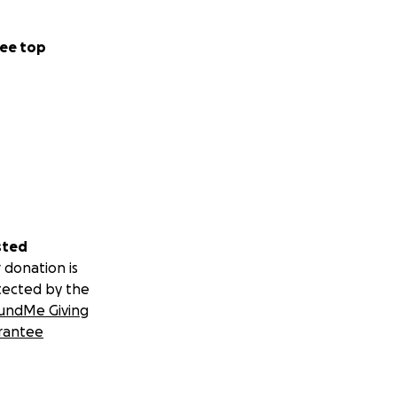
ee top
sted
 donation is
tected by the
undMe Giving
rantee