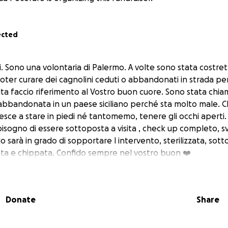
ected
. Sono una volontaria di Palermo. A volte sono stata costrett
oter curare dei cagnolini ceduti o abbandonati in strada pe
ta faccio riferimento al Vostro buon cuore. Sono stata chia
abbandonata in un paese siciliano perché sta molto male. Ch
esce a stare in piedi né tantomemo, tenere gli occhi aperti.
bisogno di essere sottoposta a visita , check up completo, s
o sarà in grado di sopportare l intervento, sterilizzata, sot
nata e chippata. Confido sempre nel vostro buon ❤️
Donate
Share