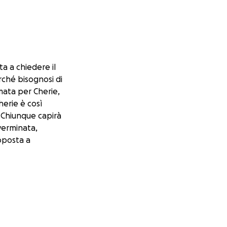
a a chiedere il
rché bisognosi di
mata per Cherie,
erie è così
 Chiunque capirà
verminata,
toposta a