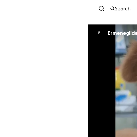
Search
Ermenegilda
E