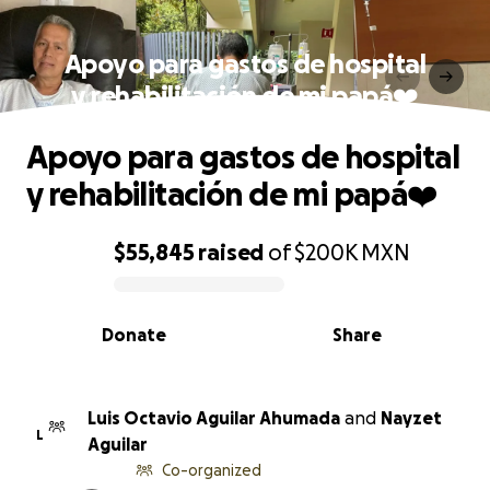
Apoyo para gastos de hospital
y rehabilitación de mi papá❤️
Apoyo para gastos de hospital
y rehabilitación de mi papá❤️
$55,845
raised
of
$200K
MXN
0% complete
Donate
Share
Luis Octavio Aguilar Ahumada
and
Nayzet
L
Aguilar
Co-organized