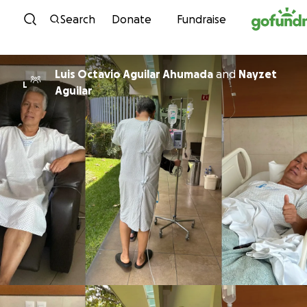
Skip to content
Search
Donate
Fundraise
Luis Octavio Aguilar Ahumada
and
Nayzet
L
Aguilar