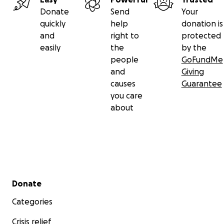
Donate
Send
Your
quickly
help
donation is
and
right to
protected
easily
the
by the
people
GoFundMe
and
Giving
causes
Guarantee
you care
about
Secondary menu
Donate
Categories
Crisis relief