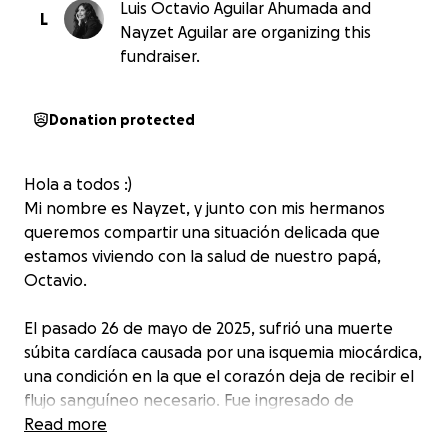
Luis Octavio Aguilar Ahumada and
L
Nayzet Aguilar are organizing this
fundraiser.
Donation protected
Hola a todos :)
Mi nombre es Nayzet, y junto con mis hermanos
queremos compartir una situación delicada que
estamos viviendo con la salud de nuestro papá,
Octavio.
El pasado 26 de mayo de 2025, sufrió una muerte
súbita cardíaca causada por una isquemia miocárdica,
una condición en la que el corazón deja de recibir el
flujo sanguíneo necesario. Fue ingresado de
emergencia al hospital, donde lograron estabilizarlo
Read more