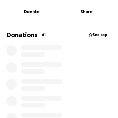
y realizarle un cateterismo cardíaco, confirmando el
diagnóstico.
Donate
Share
Tras este evento crítico, fue necesario realizarle una
cirugía a corazón abierto (revascularización
miocárdica) de manera urgente. Su vida estaba en
Donations
61
See top
riesgo constante, y si no se operaba a tiempo, su
corazón podía detenerse en cualquier momento. El
estuvo varios días en hospitalización, entre ellos en
cuidados intensivos.
Pocos días después, ya en recuperación, comenzó a
sufrir desmayos (lipotimias), lo que obligó a una
tercera intervención: una angioplastia coronaria,
debido a una cardiopatía isquémica persistente. Este
procedimiento generó gastos adicionales, ya que
fue necesario ser ingresado unos días más a cuidados
intensivos para mantenerlo en observación.