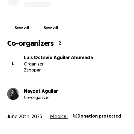
Como familia hemos enfrentado todos estos gastos
sin contar con seguro de gastos médicos ni servicio
del IMSS, lo que ha significado una enorme carga
emocional y económica.
See all
See all
¿Por qué pedimos tu ayuda?
Co-organizers
2
Aún no se han cubierto en su totalidad los gastos
hospitalarios. Además, nuestro papá ahora se
Luis Octavio Aguilar Ahumada
encuentra en proceso de recuperación, pero
L
Organizer
necesita rehabilitación cardíaca, medicamentos
Zapopan
especializados y cuidados médicos constantes, lo
que sigue generando costos que ya están fuera de
nuestro alcance.
Nayzet Aguilar
Co-organizer
Te compartimos algunos de los costos que hemos
tenido que cubrir:
June 20th, 2025
Medical
Donation protected
Primera intervención de urgencia:
Laboratorios: $6,446 MXN