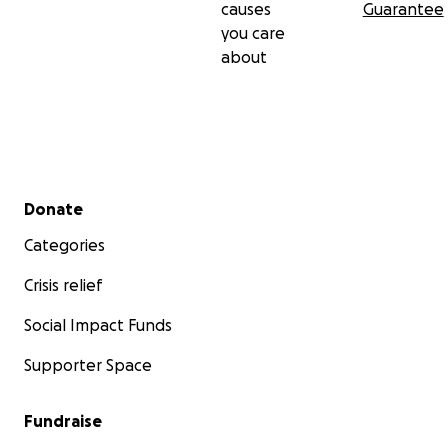
causes
Guarantee
you care
about
Secondary menu
Donate
Categories
Crisis relief
Social Impact Funds
Supporter Space
Fundraise