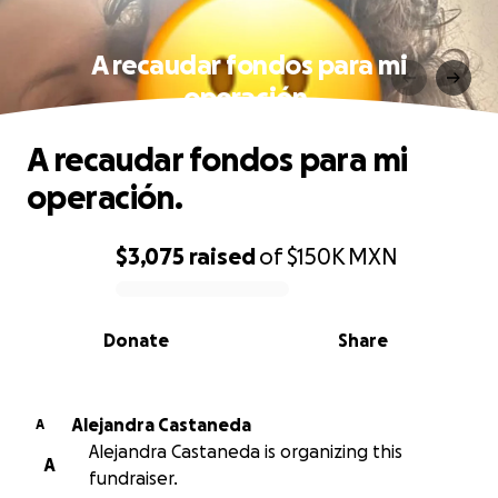
A recaudar fondos para mi
operación.
A recaudar fondos para mi
operación.
$3,075
raised
of
$150K
MXN
0% complete
Donate
Share
Alejandra Castaneda
A
Alejandra Castaneda is organizing this
A
fundraiser.