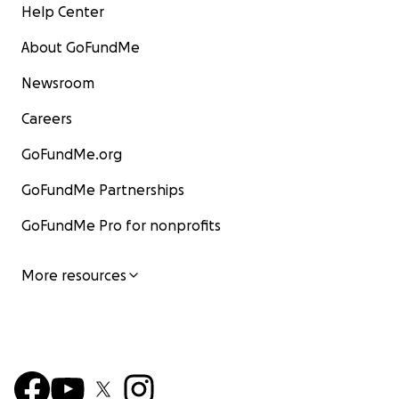
Help Center
About GoFundMe
Newsroom
Careers
GoFundMe.org
GoFundMe Partnerships
GoFundMe Pro for nonprofits
More resources