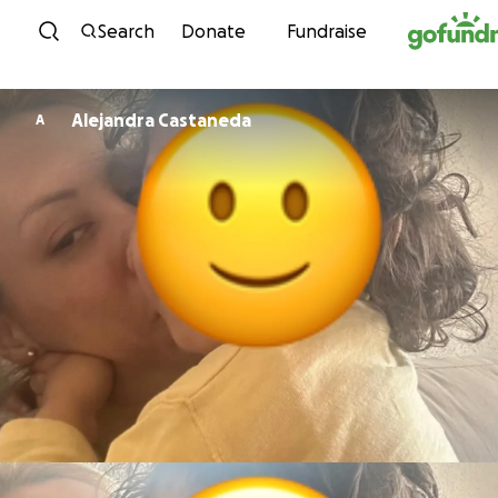
Skip to content
Search
Donate
Fundraise
Alejandra Castaneda
A