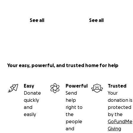
See all
See all
Your easy, powerful, and trusted home for help
Easy
Powerful
Trusted
Donate
Send
Your
quickly
help
donation is
and
right to
protected
easily
the
by the
people
GoFundMe
and
Giving