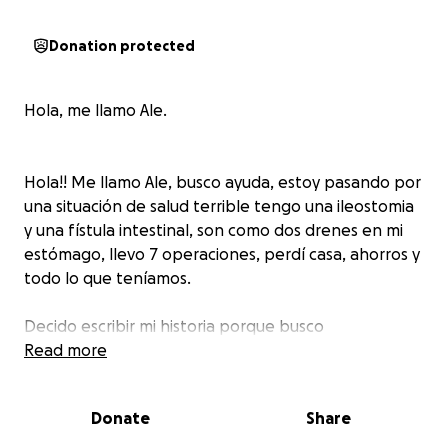
Donation protected
Hola, me llamo Ale.
Hola!! Me llamo Ale, busco ayuda, estoy pasando por
una situación de salud terrible tengo una ileostomia
y una fístula intestinal, son como dos drenes en mi
estómago, llevo 7 operaciones, perdí casa, ahorros y
todo lo que teníamos.
Decido escribir mi historia porque busco
reconectarme los intestinos en un año, soy miss de
Read more
preescolar y era lo que más anhelaba en mi vida a
parte de ser madre.
Donate
Share
Lo hice, y ahí empezó todo. A los 13 días de haber
tenido a mi bebé comencé a sentirme mal, acudí al