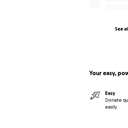
See al
Your easy, po
Easy
Donate qu
easily