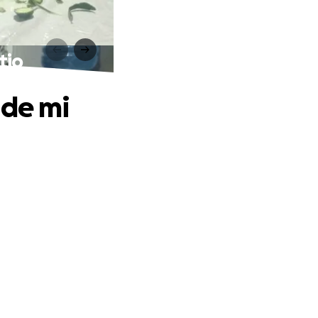
tio
 de mi