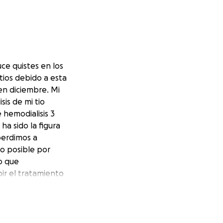
ce quistes en los
tios debido a esta
en diciembre. Mi
is de mi tio
e hemodialisis 3
ha sido la figura
perdimos a
lo posible por
o que
ir el tratamiento
stro corazon.