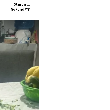
n
Start a
GoFundMe