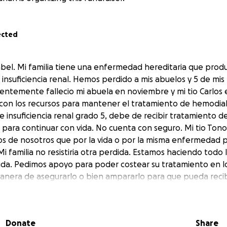
ected
abel. Mi familia tiene una enfermedad hereditaria que produ
insuficiencia renal. Hemos perdido a mis abuelos y 5 de mis 
ntemente fallecio mi abuela en noviembre y mi tio Carlos 
 con los recursos para mantener el tratamiento de hemodialis
ne insuficiencia renal grado 5, debe de recibir tratamiento d
para continuar con vida. No cuenta con seguro. Mi tio Tono 
s de nosotros que por la vida o por la misma enfermedad 
i familia no resistiria otra perdida. Estamos haciendo todo 
da. Pedimos apoyo para poder costear su tratamiento en l
nera de asegurarlo o bien ampararlo para que pueda recib
a. Cualquier cantidad ayuda y lo apreciaremos con todo nue
ste el tiempo incluso de leer esto.
Donate
Share