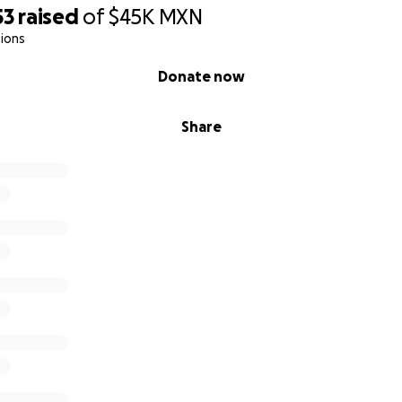
53
raised
of
$45K
MXN
ions
Donate now
Share