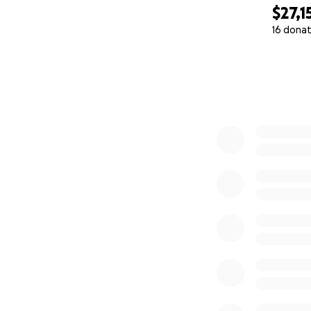
$27,1
16 donat
0% complete