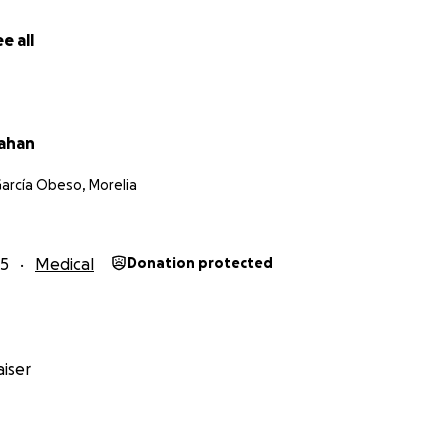
e all
lahan
García Obeso, Morelia
25
Medical
Donation protected
iser