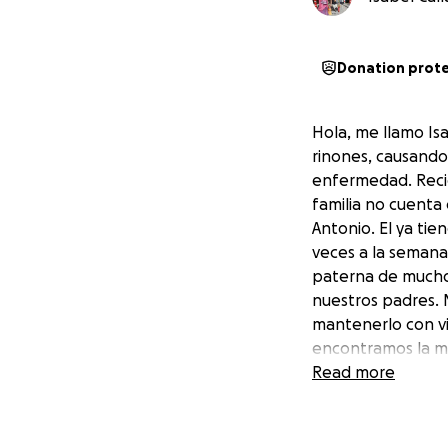
Donation prot
Hola, me llamo Is
rinones, causando 
enfermedad. Recie
familia no cuenta
Antonio. El ya tie
veces a la semana 
paterna de mucho
nuestros padres. M
mantenerlo con vi
encontramos la ma
de manera gratuit
Read more
Gracias si te toma