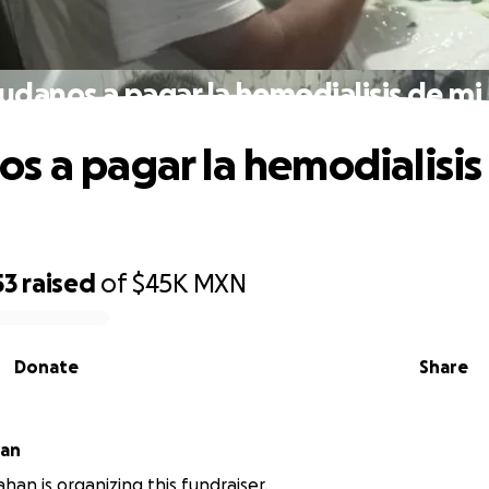
udanos a pagar la hemodialisis de mi 
s a pagar la hemodialisis
53
raised
of
$45K
MXN
Donate
Share
han
ahan is organizing this fundraiser.