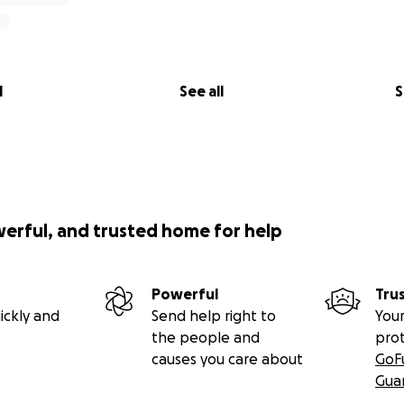
l
See all
S
werful, and trusted home for help
Powerful
Tru
ickly and
Send help right to
Your
the people and
pro
causes you care about
GoF
Gua