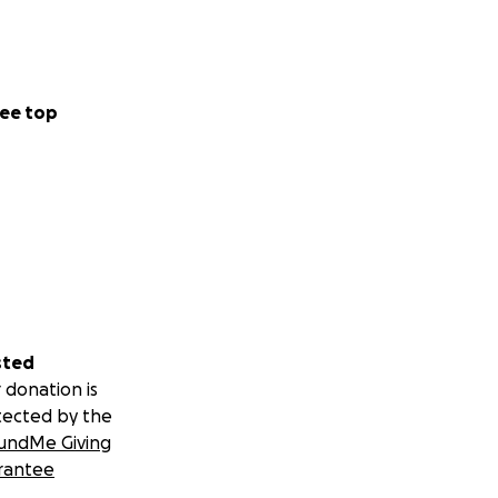
ee top
sted
 donation is
tected by the
undMe Giving
rantee