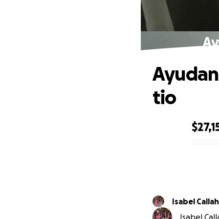
Ay
Ayudano
tio
$27,1
0% complete
Isabel Calla
Isabel Call