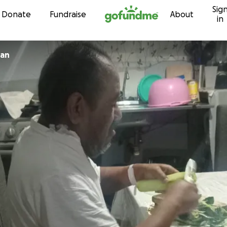
Sig
Skip to content
Donate
Fundraise
About
in
han