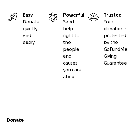
Gracias, desde el fondo de mi corazón, por considerar 
en este momento increíblemente difícil. Su amabilidad si
más de lo que las palabras pueden expresar.
Easy
Powerful
Trusted
Que Dios los bendiga grandemente, con salud por enci
Donate
Send
Your
todo.
quickly
help
donation is
and
right to
protected
Para donaciones en Panamá por favor hacerlas a las cu
easily
the
by the
la siguiente información:
people
GoFundMe
and
Giving
YANETH VIRGINIA NAVAS GONZALEZ
causes
Guarantee
Banco General
you care
Cuenta de ahorros
about
0413986452111.
Secondary menu
Donate