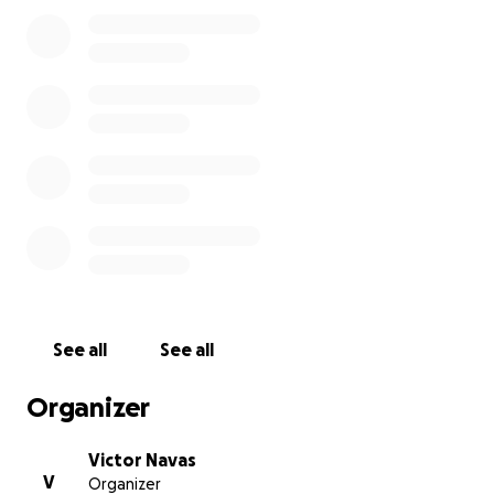
support. The costs associated with treatments, medicat
the many unexpected expenses that arise are overwhe
On behalf of my precious daughter, my beloved husban
our entire family, I humbly ask for your help. With faith 
and every donation from you, no matter how small, it wil
contribute directly to my fight for survival and allow me
on my recovery. Your generosity will not only alleviate a
tremendous burden but will also give me the strength 
resources to be here for my daughter's future.
Thank you, from the bottom of my heart, for consideri
supporting us in this incredibly difficult time. Your kindne
means more than words can express.
See all
See all
May God bless you greatly, with health above all.
Organizer
For donations in Panama, please make them to the acc
with the following information:
Victor Navas
V
Organizer