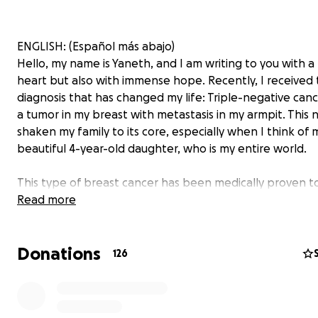
ENGLISH: (Español más abajo)
Hello, my name is Yaneth, and I am writing to you with a
heart but also with immense hope. Recently, I received
diagnosis that has changed my life: Triple-negative can
a tumor in my breast with metastasis in my armpit. This
shaken my family to its core, especially when I think of 
beautiful 4-year-old daughter, who is my entire world.
This type of breast cancer has been medically proven t
very aggressively, and to give myself the best possible 
Read more
overcoming this difficult situation, I will need (Pembroli
Keytruda), which, along with faith and God, will make m
Donations
chemotherapies act more effectively, so I can get surge
126
remove the tumor, which also comes with a financial cos
To be able to get this medication, I need significant fina