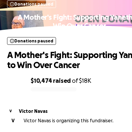
Donations paused
A Mother's Fight: Supporting Yaneth
Win Over Cancer
Donations paused
A Mother's Fight: Supporting Ya
to Win Over Cancer
$10,474
raised
of
$18K
0% complete
Victor Navas
V
V
Victor Navas is organizing this fundraiser.