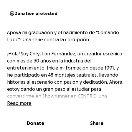
Donation protected
Apoya mi graduación y el nacimiento de "Comando
Lobo": Una serie contra la corrupción.
¡Hola! Soy Chrystian Fernández, un creador escénico
con más de 30 años en la industria del
entretenimiento. Inicié mi formación desde 1991, y
he participado en 48 montajes teatrales, llevando
historias al escenario con pasión y dedicación. Ahora,
estoy dando un gran paso al estudiar para
convertirme en Showrunner en CENTRO, una
oportunidad para expandir mis habilidades al mundo
Read more
audiovisual y alcanzar nuevas metas profesionales y
económicas.
Donate
Share
Para mi examen final, debo producir una escena de