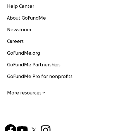
Help Center
About GoFundMe
Newsroom
Careers
GoFundMe.org
GoFundMe Partnerships
GoFundMe Pro for nonprofits
More resources