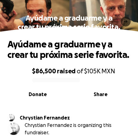
Ayúdame a graduarme y a
crear tu próxima serie favorita.
Ayúdame a graduarme y a
crear tu próxima serie favorita.
$86,500
raised
of
$105K
MXN
0% complete
Donate
Share
Chrystian Fernandez
Chrystian Fernandez is organizing this
fundraiser.