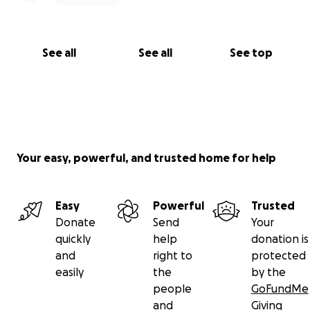
See all
See all
See top
Your easy, powerful, and trusted home for help
Easy
Powerful
Trusted
Donate
Send
Your
quickly
help
donation is
and
right to
protected
easily
the
by the
people
GoFundMe
and
Giving