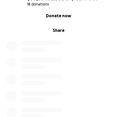
materiales.
18 donations
0% complete
Donate now
Rodaje: Equipo de filmación, actores y efectos
especiales necesarios en una serie de acción.
Share
Posproducción: Edición, efectos visuales y sonido.
¡Gracias por tu apoyo!
Cada peso que dones me acerca más a mi meta de
graduarme y dar vida a "Comando Lobo". Te
mantendré informado sobre el progreso del
proyecto, y juntos, podemos crear una historia que
inspire y emocione. ¡Gracias por ser parte de este
sueño!
No se ofrecen rifas, sorteos, regalos o devoluciones
de inversión a cambio de cualquier donación
realizada a este GoFundMe.