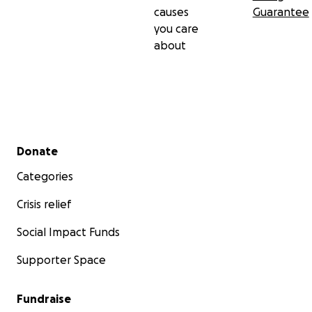
causes
Guarantee
you care
about
Secondary menu
Donate
Categories
Crisis relief
Social Impact Funds
Supporter Space
Fundraise