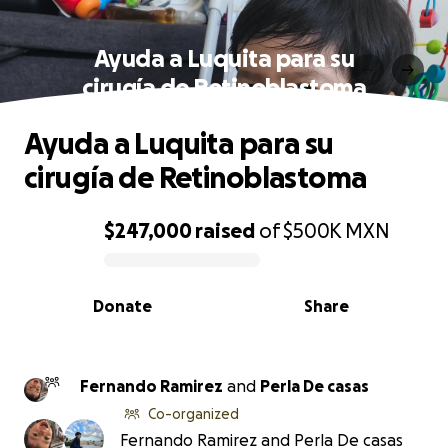
Ayuda a Luquita para su
cirugía de Retinoblastoma
Ayuda a Luquita para su
cirugía de Retinoblastoma
$247,000
raised
of
$500K
MXN
0% complete
Donate
Share
Fernando Ramirez
and
Perla De casas
Co-organized
Fernando Ramirez and Perla De casas