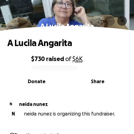
A Lucila Angarita
A Lucila Angarita
$730
raised
of
$6K
0% complete
Donate
Share
neida nunez
N
N
neida nunez is organizing this fundraiser.