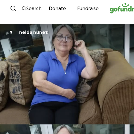
Skip to content
Search
Donate
Fundraise
neida nunez
N