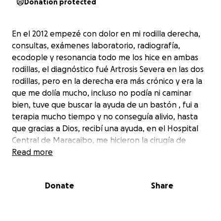
Donation protected
En el 2012 empezé con dolor en mi rodilla derecha,
consultas, exámenes laboratorio, radiografía,
ecodople y resonancia todo me los hice en ambas
rodillas, el diagnóstico fué Artrosis Severa en las dos
rodillas, pero en la derecha era más crónico y era la
que me dolía mucho, incluso no podía ni caminar
bien, tuve que buscar la ayuda de un bastón , fui a
terapia mucho tiempo y no conseguía alivio, hasta
que gracias a Dios, recibí una ayuda, en el Hospital
Central de Maracaibo, me hicieron la cirugía de
implantación de una Prótesis en mi rodilla derecha el
Read more
18 de Diciembre del 2014.
Mejore mucho gracias a Dios y continúe mi vida
Donate
Share
normal, en el año 2021 viaje a Bogotá por la situación
crítica de mi país, y en el 2023 me empezó el dolor
de mi rodilla izquierda, regresé a mi ciudad