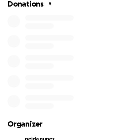
Maracaibo, hice terapia y comencé las consultas,
Donations
5
otra vez exámenes de laboratorio, radiografía,
ecodople y varias veces me han inyectado Ácido
Hialurónico y Infiltraciones y no consigo nada de
alivio, estoy mal con el dolor casi no puedo caminar.
Soy una mujer de 72 años, sola y no tengo los
recursos económicos necesarios para costear mi
cirugía, he acudido a los entes públicos, pero no
consigo respuesta, la situación en mi país ya todos la
conocen, por eso me veo en la necesidad de solicitar
ayuda por esta vía, con la esperanza de llegar a los
corazones de buena voluntad con sus semejantes.
Mucho les agradecería su valiosa ayuda, que Dios se
los multiplique grandemente, mil millones de
GRACIAS que Dios los continúe bendiciendo
grandemente.
Organizer
Sin más, su humilde servidora:
Lucila Angarita
neida nunez