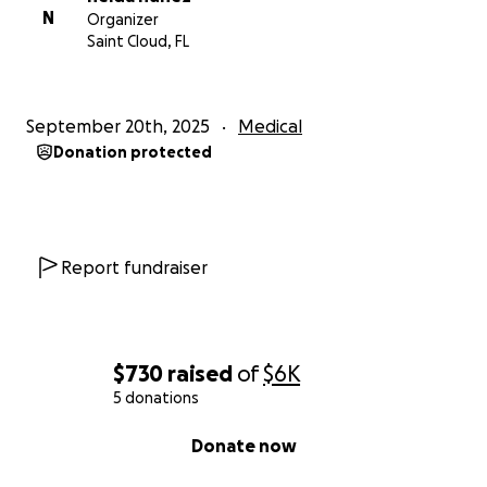
C.I. 5.043.924
N
Organizer
Saint Cloud, FL
September 20th, 2025
Medical
Donation protected
Report fundraiser
$730
raised
of
$6K
5 donations
0% complete
Donate now