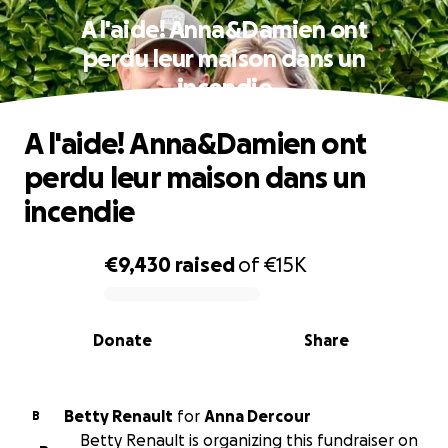
A l'aide! Anna&Damien ont
perdu leur maison dans un
incendie
A l'aide! Anna&Damien ont
perdu leur maison dans un
incendie
€9,430
raised
of
€15K
0% complete
Donate
Share
Betty Renault
for
Anna Dercour
B
Betty Renault is organizing this fundraiser on