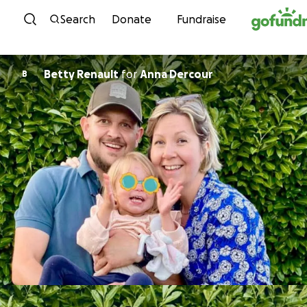
Skip to content
Search
Donate
Fundraise
Betty Renault
for
Anna Dercour
B