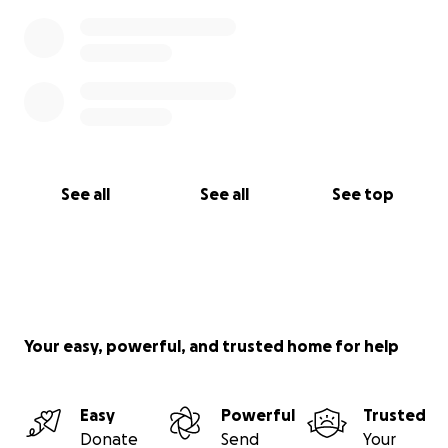
See all
See all
See top
Your easy, powerful, and trusted home for help
Easy
Powerful
Trusted
Donate
Send
Your