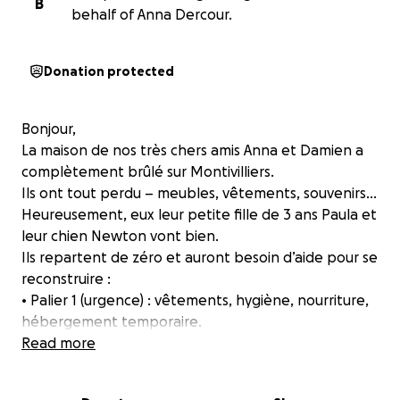
B
behalf of Anna Dercour.
Donation protected
Bonjour,
La maison de nos très chers amis Anna et Damien a
complètement brûlé sur Montivilliers.
Ils ont tout perdu – meubles, vêtements, souvenirs…
Heureusement, eux leur petite fille de 3 ans Paula et
leur chien Newton vont bien.
Ils repartent de zéro et auront besoin d’aide pour se
reconstruire :
• Palier 1 (urgence) : vêtements, hygiène, nourriture,
hébergement temporaire.
• Palier 2 (réinstallation) : lits, électroménager,
Read more
meubles de base.
• Palier 3 (confort & stabilité) : équiper un nouveau