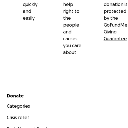
quickly
help
donation is
and
right to
protected
easily
the
by the
people
GoFundMe
and
Giving
causes
Guarantee
you care
about
Secondary menu
Donate
Categories
Crisis relief