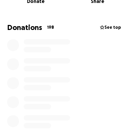
Donate
Share
logement pour reprendre une vie normale.
Chaque don, petit ou grand, compte énormément.
Si vous ne pouvez pas donner, un simple partage de
cette cagnotte sera déjà une aide immense ❤️.
Donations
198
See top
Un Google Doc circule parmi les amis et la famille
également pour recenser les meubles et
équipements à donner. Si vous avez quelque chose
qui peut servir, n’hésitez pas à nous contacter via la
plateforme Gofundme
Merci à tous pour votre soutien et votre solidarité et
merci de partager cette cagnotte au plus grand
nombre.
Les amis et la famille.