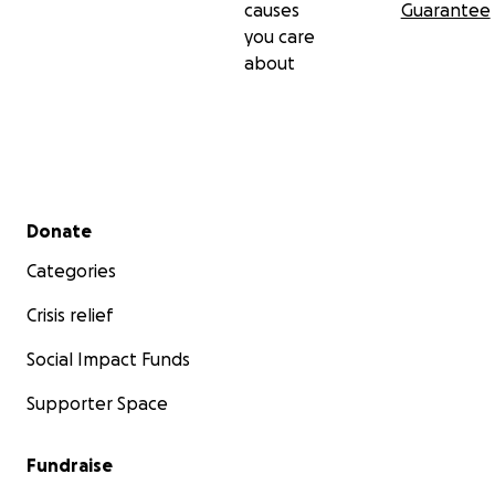
causes
Guarantee
you care
about
Secondary menu
Donate
Categories
Crisis relief
Social Impact Funds
Supporter Space
Fundraise