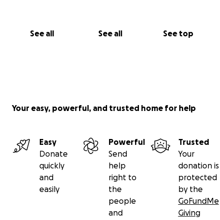
Our main objective is to help foreign students in
their integration to France by investing in their
education through a scholarship.
See all
See all
See top
Thank you for your help
Nadia Farouki
for the AAIEE office
Your easy, powerful, and trusted home for help
Easy
Powerful
Trusted
Donate
Send
Your
quickly
help
donation is
and
right to
protected
easily
the
by the
people
GoFundMe
and
Giving