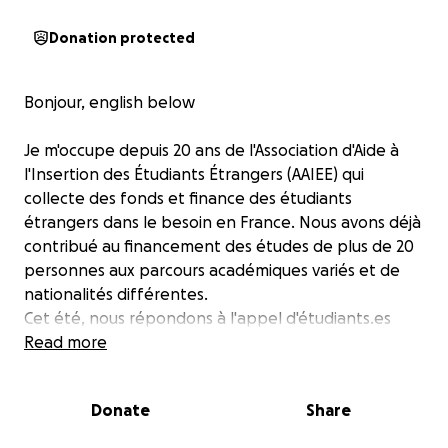
Donation protected
Bonjour,
english below
Je m'occupe depuis 20 ans de l'Association d'Aide à
l'Insertion des Étudiants Étrangers (AAIEE) qui
collecte des fonds et finance des étudiants
étrangers dans le besoin en France. Nous avons déjà
contribué au financement des études de plus de 20
personnes aux parcours académiques variés et de
nationalités différentes.
Cet été, nous répondons à l'appel d'étudiants.es
palestiniens.es
Read more
Nous aidons ces étudiants.es à monter leur dossier
qui seront étudiés au Consulat à Jérusalem.
Donate
Share
Ces étudiants.es sont admis dans divers parcours
universitaires, et ont un hébergement certifié par