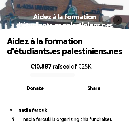
Aidez à la formation
d'étudiants.es palestiniens.nes
Aidez à la formation
d'étudiants.es palestiniens.nes
€10,887
raised
of
€25K
0% complete
Donate
Share
nadia farouki
N
N
nadia farouki is organizing this fundraiser.