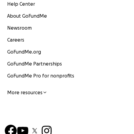
Help Center
About GoFundMe
Newsroom
Careers
GoFundMe.org
GoFundMe Partnerships
GoFundMe Pro for nonprofits
More resources