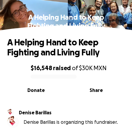
A Helping Hand to Keep
Fighting and Living Fully
A Helping Hand to Keep
Fighting and Living Fully
$16,548
raised
of
$30K
MXN
0% complete
Donate
Share
Denise Barillas
Denise Barillas is organizing this fundraiser.