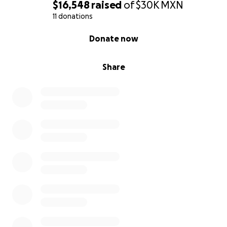
quedé sin empleo estable y, aunque tengo un
$16,548
raised
of
$30K
MXN
trabajo temporal que ayuda con lo básico,
los
11 donations
costos médicos —equipo, medicinas, suplementos
0% complete
Donate now
(como el Ensure) y mantenimiento— superan lo que
puedo cubrir ahorita.
Share
Pedir ayuda no es fácil para mí, pero hoy lo hago
pues necesito reabastecer lo esencial y así evitar
una recaída que me lleve de nuevo al hospital.
Cualquier aporte, por pequeño que sea, me
permitirá mantener mi tratamiento y recuperar
energía para seguir trabajando en proyectos que
me den independencia.
Los fondos se utilizarán para comprar bolsas de
ostomía, productos para el cuidado de la piel
(problemas relacionados con la ostomía y
quemaduras) como polvo, pasta y anillos,
suplementos alimenticios como vitaminas, minerales