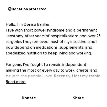
Donation protected
Hello, I’m Denise Barillas.
I live with short bowel syndrome and a permanent
ileostomy. After years of hospitalizations and over 25
surgeries they removed most of my intestine, and I
now depend on medications, supplements, and
specialized nutrition to keep living and working.
For years I’ve fought to remain independent,
making the most of every day to work, create, and
be with the people I love.
Recently, I lost my stable
job and, though I’ve taken a temporary one that
Read more
covers the basics, my medical expenses —
equipment, medications, supplements, and
Donate
Share
maintenance — go far beyond what I can afford
right now.