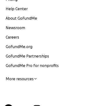
Help Center
About GoFundMe
Newsroom
Careers
GoFundMe.org
GoFundMe Partnerships
GoFundMe Pro for nonprofits
More resources