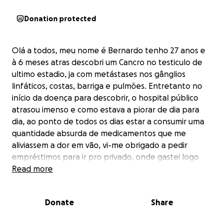
Donation protected
Olá a todos, meu nome é Bernardo tenho 27 anos e
à 6 meses atras descobri um Cancro no testiculo de
ultimo estadio, ja com metástases nos gânglios
linfáticos, costas, barriga e pulmões. Entretanto no
início da doença para descobrir, o hospital público
atrasou imenso e como estava a piorar de dia para
dia, ao ponto de todos os dias estar a consumir uma
quantidade absurda de medicamentos que me
aliviassem a dor em vão, vi-me obrigado a pedir
empréstimos para ir pro privado, onde gastei logo
de inicio imenso dinheiro. Quando depois de fazer
Read more
varias consultas, ecografia, 3 tacs e 2 ressonâncias
magnéticas , além de ir a uma segunda opinião ,
Donate
Share
depois disso tudo e ter sido operado pra remoção
do testiculo afetado e da recuperação pós cirurgia aí