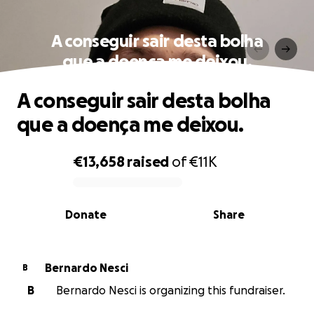
A conseguir sair desta bolha
que a doença me deixou.
A conseguir sair desta bolha
que a doença me deixou.
€13,658
raised
of
€11K
0% complete
Donate
Share
Bernardo Nesci
B
B
Bernardo Nesci is organizing this fundraiser.