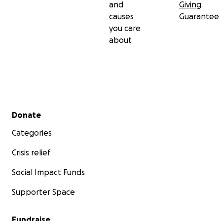
and
Giving
causes
Guarantee
you care
about
Secondary menu
Donate
Categories
Crisis relief
Social Impact Funds
Supporter Space
Fundraise