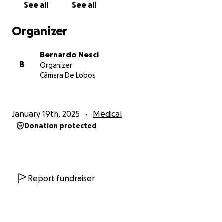
See all
See all
após isso serei operado no IPO do Porto em
principio. E ainda vou demorar a recuperar e nisto
Organizer
num cenario onde tudo corra bem. Sendo assim
cheguei a um estado em que pedir ajuda foi a única
Bernardo Nesci
solução, nunca o quis fazer antes pois tinha
B
Organizer
vergonha e não queria incomodar ninguém mas
Câmara De Lobos
vejo-me agora na obrigação de faze-lo pois as
dividas estao muito altas e nao as consigo pagar e
mais as despesas todas mensais. Sendo assim apelo a
January 19th, 2025
Medical
todos os bons corações por aí que possam ajudar
Donation protected
nesta minha pior fase de sempre a fazê-lo, ficarei
eternamente grato . Um grande obrigado a todos
que puderem ajudar.
Report fundraiser