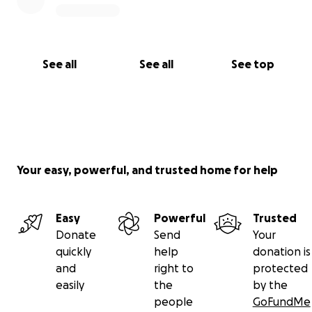
See all
See all
See top
Your easy, powerful, and trusted home for help
Easy
Powerful
Trusted
Donate
Send
Your
quickly
help
donation is
and
right to
protected
easily
the
by the
people
GoFundMe