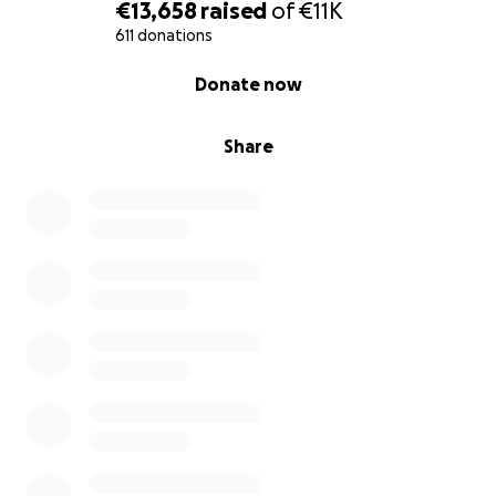
€13,658
raised
of
€11K
611 donations
0% complete
Donate now
Share