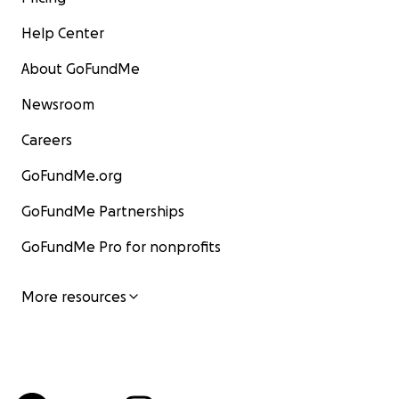
Help Center
About GoFundMe
Newsroom
Careers
GoFundMe.org
GoFundMe Partnerships
GoFundMe Pro for nonprofits
More resources