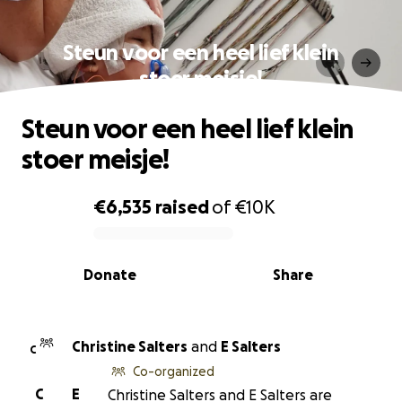
Steun voor een heel lief klein
stoer meisje!
Steun voor een heel lief klein
stoer meisje!
€6,535
raised
of
€10K
0% complete
Donate
Share
Christine Salters
and
E Salters
C
Co-organized
C
E
Christine Salters and E Salters are