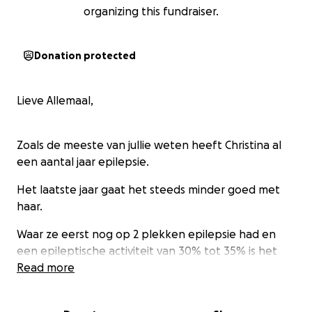
organizing this fundraiser.
Donation protected
Lieve Allemaal,
Zoals de meeste van jullie weten heeft Christina al
een aantal jaar epilepsie.
Het laatste jaar gaat het steeds minder goed met
haar.
Waar ze eerst nog op 2 plekken epilepsie had en
een epileptische activiteit van 30% tot 35% is het
ondertussen op 6 plekken en heeft ze een
Read more
epileptische activiteit van 50% tot 85% overdag en
85% snachts.