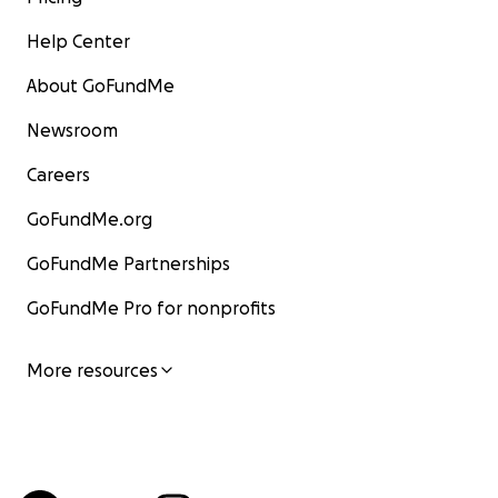
Help Center
About GoFundMe
Newsroom
Careers
GoFundMe.org
GoFundMe Partnerships
GoFundMe Pro for nonprofits
More resources