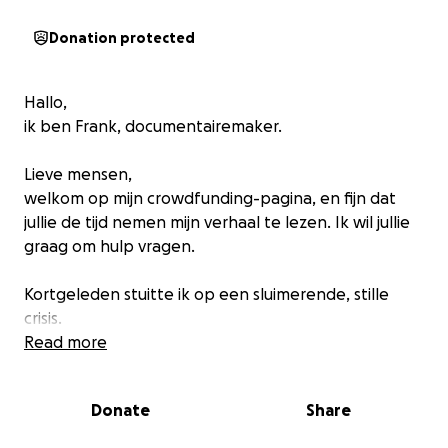
Donation protected
Hallo,
ik ben Frank, documentairemaker.
Lieve mensen,
welkom op mijn crowdfunding-pagina, en fijn dat
jullie de tijd nemen mijn verhaal te lezen. Ik wil jullie
graag om hulp vragen.
Kortgeleden stuitte ik op een sluimerende, stille
crisis.
De afgelopen 5 jaar, is er een oversterfte in
Read more
Nederland van gemiddeld 10%. Het gaat hier om
zo’n 15 à 16 duizend mensen per jaar die meer
Donate
Share
overlijden dan verwacht. Vreemd genoeg is hier
alleen aan het einde van 2020 over gerapporteerd.