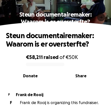
Steun documentairemaker:
Waarom is er oversterfte?
Steun documentairemaker:
Waarom is er oversterfte?
€58,211
raised
of
€50K
0% complete
Donate
Share
Frank de Rooij
F
F
Frank de Rooij is organizing this fundraiser.