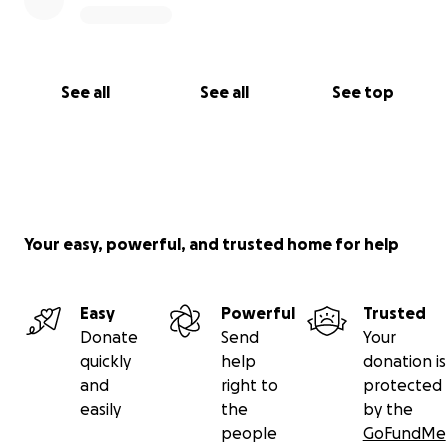
**PS2: BEKIJK HIER EEN VIDEO met mijn oproep en
een DEMO/sfeerimpressie van de beoogde
documentaire om een indruk te krijgen:
See all
See all
See top
https://vimeo.com/1052538670
PS3: Helaas moet ik de disclaimer toevoegen dat ik
"geen raffles, sweepstakes, giveaways (VIP-tickets)
of promoties mag aanbieden in ruil voor donaties die
aan deze GoFundMe zijn gedaan". Excuses voor dit
Your easy, powerful, and trusted home for help
ongemak. Zijn service voorwaarden
Veel groeten,
Easy
Powerful
Trusted
Frank
Donate
Send
Your
quickly
help
donation is
and
right to
protected
easily
the
by the
people
GoFundMe