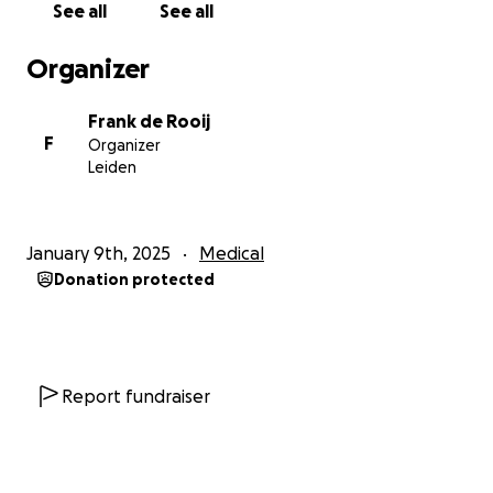
See all
See all
vastbijten in dit dossier. Hoogleraar aan de VU in
waarschijnlijkheidsrekening; professor Ronald
Organizer
Meester, data-analist; Wouter Aukema en statisticus
en sociaal-geograaf; Maurice de Hond. Zij luiden al
Frank de Rooij
maanden de noodklok, en vragen om meer
F
Organizer
onderzoek naar de oorzaken, maar worden
Leiden
genegeerd!! **Hier vindt u het eindverslag van het
onderzoek:
https://www.researchgate.net/publication/38323983
January 9th, 2025
Medical
8_Eindverslag_van_het_onderzoek_naar_een_moge
Donation protected
lijke_relatie_tussen_Covid-
19_vaccinaties_en_oversterfte_in_Nederland_2021_-
_2023
Van deze 3 gesprekken maakte ik een
Report fundraiser
sfeerimpressie, die u hier via de link naar mijn
YouTube-video kunt bekijken. Zo krijgt u een indruk
van de film die ik wil maken, en hoort u welke