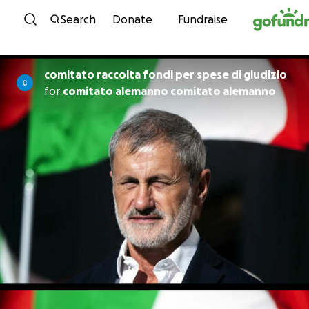
Skip to content
Search
Donate
Fundraise
comitato raccolta fondi per spese di giudizio
for
comitato alemanno comitato alemanno