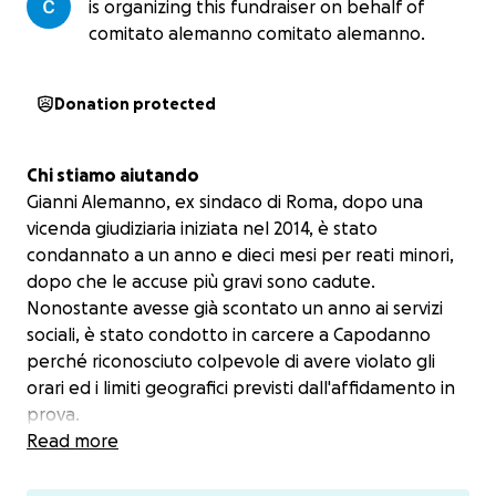
is organizing this fundraiser on behalf of
comitato alemanno comitato alemanno.
Donation protected
Chi stiamo aiutando
Gianni Alemanno, ex sindaco di Roma, dopo una
vicenda giudiziaria iniziata nel 2014, è stato
condannato a un anno e dieci mesi per reati minori,
dopo che le accuse più gravi sono cadute.
Nonostante avesse già scontato un anno ai servizi
sociali, è stato condotto in carcere a Capodanno
perché riconosciuto colpevole di avere violato gli
orari ed i limiti geografici previsti dall'affidamento in
prova.
Attualmente, Alemanno attende la sentenza della
Read more
Cassazione.