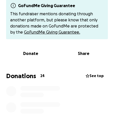
La nostra missione
GoFundMe Giving Guarantee
Questo comitato di supporto, si propone di
This fundraiser mentions donating through
raccogliere fondi esclusivamente destinati a coprire
another platform, but please know that only
le spese legali.
donations made on GoFundMe are protected
by the
GoFundMe Giving Guarantee.
Come verranno utilizzati i fondi
Ogni contributo sarà gestito con la massima
trasparenza dal comitato di supporto, formato da
Donate
Share
vecchi amici di Gianni. I fondi raccolti saranno
utilizzati esclusivamente per:
Donations
24
See top
Pagamento delle spese legali
Costi procedurali
Consulenze necessarie per la sua difesa
Perché il tuo contributo è importante
Anche un piccolo contributo rappresenta non solo