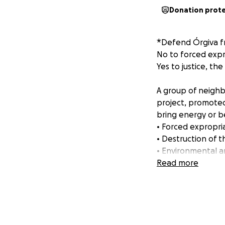
Donation prot
*Defend Órgiva fr
No to forced expr
Yes to justice, t
A group of neighbo
project, promoted 
bring energy or be
• Forced expropria
• Destruction of t
• Environmental a
Read more
All this, without 
We are not agains
venture that is ha
way. The energy is