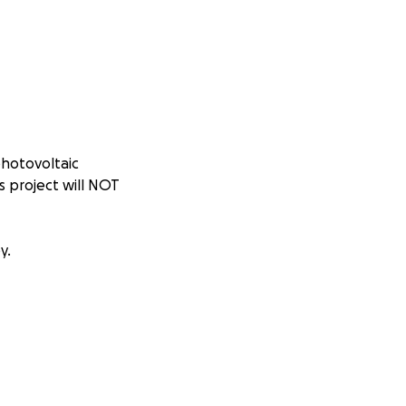
photovoltaic
s project will NOT
y.
y.
urely a business
, this isn’t the