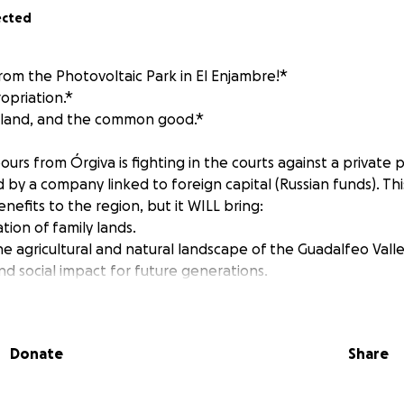
ected
om the Photovoltaic Park in El Enjambre!*
opriation.*
he land, and the common good.*
urs from Órgiva is fighting in the courts against a private 
by a company linked to foreign capital (Russian funds). Thi
nefits to the region, but it WILL bring:
tion of family lands.
he agricultural and natural landscape of the Guadalfeo Valle
nd social impact for future generations.
the people of Órgiva receiving a single kilowatt of that energ
Donate
Share
t renewable energy or environmental projects. But this is p
rming both nature and people. If your goal is to be ecological
 sold far away, and much of it is lost during transmission.