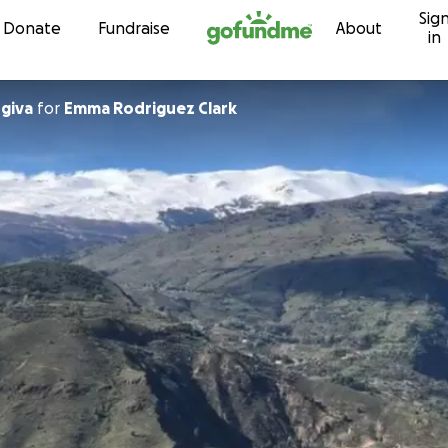
Sig
Skip to content
Donate
Fundraise
About
in
mos Órgiva
for
Emma Rodriguez Clark