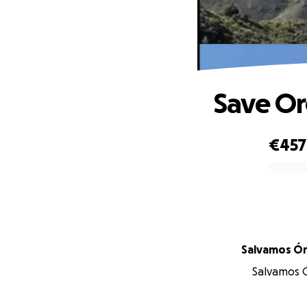
Save Or
€457
0% complete
Salva
Salvamos Ó