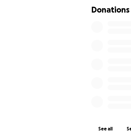
Donations
*Why do we ask f
A group of affect
this abuse of powe
We need your fina
• Fees for lawyer
• Technical and e
• Court fees and l
Every euro counts
Your support is re
The fight is not ju
and future. If we 
of rural areas lik
How can you help
See all
Se