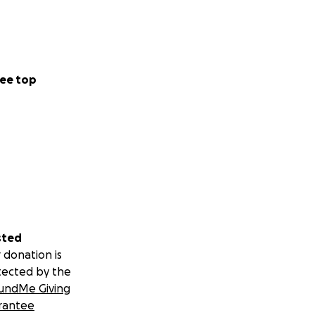
odría frenar la
intereses privados
ee top
sted
 donation is
tected by the
undMe Giving
rantee