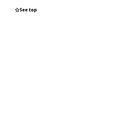
See top
to court to stop
.
out their territory
nergy colonisation