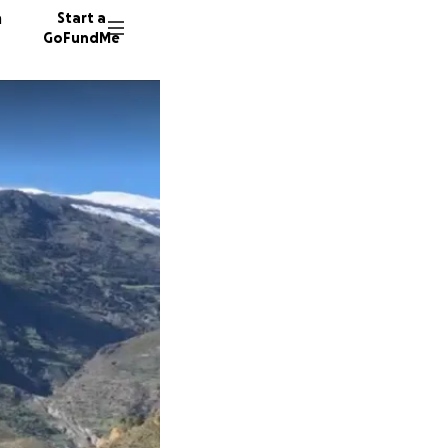
n
Start a
GoFundMe