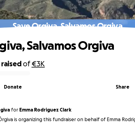
Save Orgiva, Salvamos Orgiva
giva, Salvamos Orgiva
raised
of
€3K
Donate
Share
mos Órgiva
for
Emma Rodriguez Clark
rgiva is organizing this fundraiser on behalf of Emma Rodri