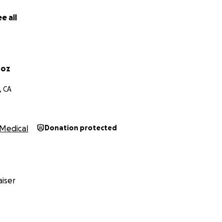
e all
noz
, CA
Medical
Donation protected
iser