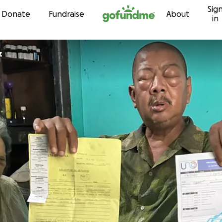
Sig
Skip to content
Donate
Fundraise
About
in
z