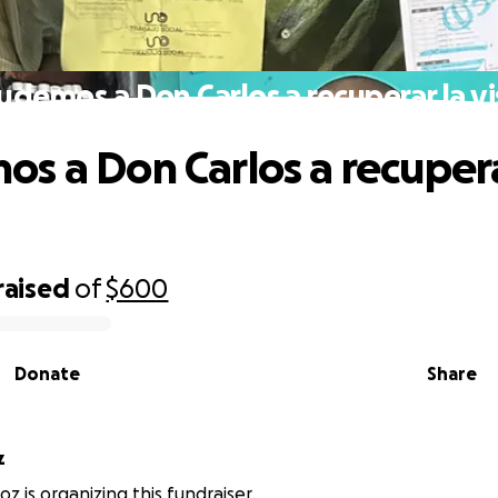
udemos a Don Carlos a recuperar la vi
s a Don Carlos a recupera
raised
of
$600
Donate
Share
z
z is organizing this fundraiser.