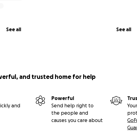
See all
See all
werful, and trusted home for help
Powerful
Tru
ickly and
Send help right to
Your
the people and
pro
causes you care about
GoF
Gua