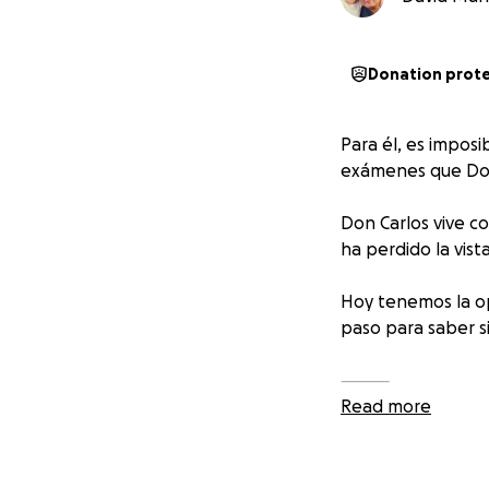
Donation prot
Para él, es imposi
exámenes que Don 
Don Carlos vive co
ha perdido la vis
Hoy tenemos la op
paso para saber si
⸻
Read more
Estos son los estu
• Tomografía de Ó
• Tomografía de S