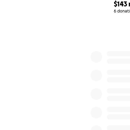
$143
6 donat
0% complete