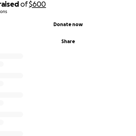
raised
of
$600
ions
Donate now
Share