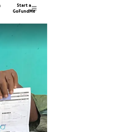
n
Start a
GoFundMe