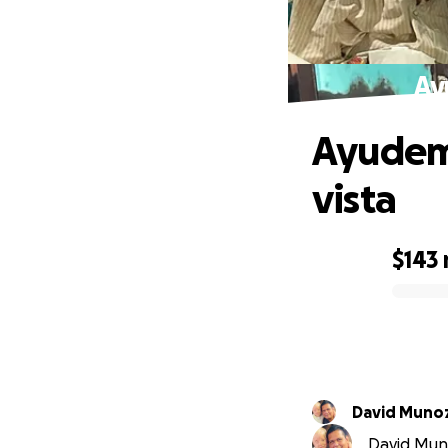
Ay
Ayudemo
vista
$143
0% complete
David Muno
David Muno