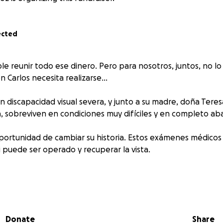
ected
ble reunir todo ese dinero. Pero para nosotros, juntos, no lo 
Carlos necesita realizarse…
n discapacidad visual severa, y junto a su madre, doña Tere
ta, sobreviven en condiciones muy difíciles y en completo a
ortunidad de cambiar su historia. Estos exámenes médicos 
 puede ser operado y recuperar la vista.
dios que necesita:
rbitas – Q2,184 ($291 USD)
Donate
Share
enos Paranasales – Q728 ($97 USD)