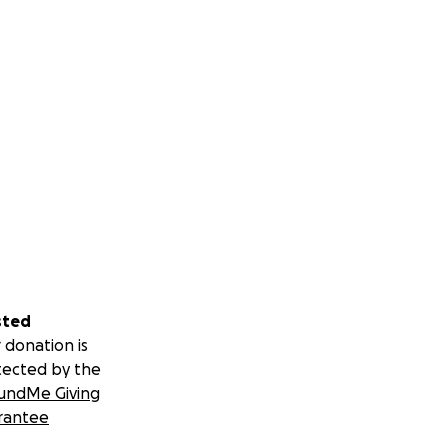
sted
 donation is
tected by the
undMe Giving
rantee