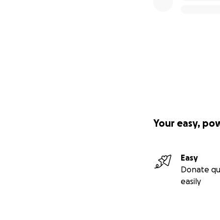
Your easy, po
Easy
Donate qu
easily