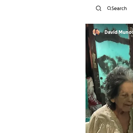
Search
David Muno