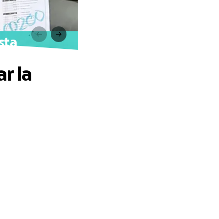
sta
r la