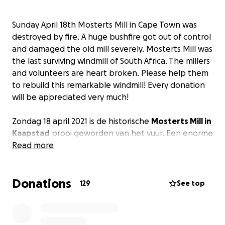
Sunday April 18th Mosterts Mill in Cape Town was
destroyed by fire. A huge bushfire got out of control
and damaged the old mill severely. Mosterts Mill was
the last surviving windmill of South Africa. The millers
and volunteers are heart broken. Please help them
to rebuild this remarkable windmill! Every donation
will be appreciated very much!
Zondag 18 april 2021 is de historische
Mosterts Mill in
Kaapstad
prooi geworden van het vuur. Een enorme
bosbrand op de flank van de Tafelberg heeft de
Read more
molen geheel verwoest, alsmede veel andere
gebouwen in de omgeving. De molen was de laatst
Donations
overgebleven
functionele windmolen van Zuid
129
See top
Afrika
, en ook een wezenlijk onderdeel van de
Nederlandse geschiedenis
. De molenaars en
vrijwilligers verdienen
steun
om hun molen weer op