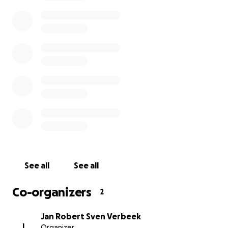
te bouwen en de geschiedenis voort te laten leven.
De molen werd in 1796 gebouwd door
Nederlanders, en ook in 1935 en 1995 met onze
steun gerestaureerd. Het Groningse
molennmakersbedrijf dat deze klus al twee keer
klaarde schat dat herbouw minstens een half
miljoen euro gaat kosten. Draagt u een steentje bij?!
Iedere bijdrage wordt ontzettend gewaardeerd!
See all
See all
Co-organizers
2
Jan Robert Sven Verbeek
J
Organizer