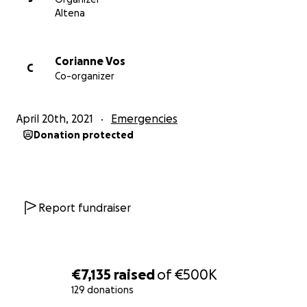
Altena
Corianne Vos
C
Co-organizer
http://www.mostertsmill.co.za/
https://www.facebook.com/help4mostertsmill
April 20th, 2021
Emergencies
Donation protected
Report fundraiser
€7,135
raised
of
€500K
129 donations