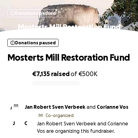
Donations paused
Mosterts Mill Restoration Fund
Donations paused
Mosterts Mill Restoration Fund
€7,135
raised
of
€500K
0% complete
Jan Robert Sven Verbeek
and
Corianne Vos
J
Co-organized
J
C
Jan Robert Sven Verbeek and Corianne
Vos are organizing this fundraiser.