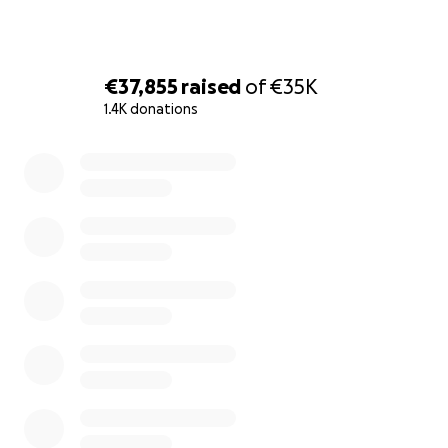
zouden uitgeven. Ik heb laatst met mijn gezin
heerlijk gegeten bij Willem en de rekening was EUR
125,-. Ik maak hetzelfde bedrag nu over. Ik hoop dat
jullie meedoen, zodat we straks gezellig samen bij
€37,855
raised
of
€35K
Willem een biertje kunnen drinken zodra hij weer
1.4K donations
open mag!
0% complete
Deze zaak is zo bijzonder dat hij gewoon niet
verloren mag gaan. We moeten dit soort
ondernemerschap in Leeuwarden koesteren. Laten
we daarom allemaal ons steentje bijdragen.