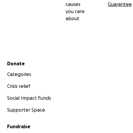
causes
Guarantee
you care
about
Secondary menu
Donate
Categories
Crisis relief
Social Impact Funds
Supporter Space
Fundraise