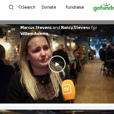
Skip to content
Search
Donate
Fundraise
Marcus Stevens
and
Nancy Stevens
for
M
Willem Adema