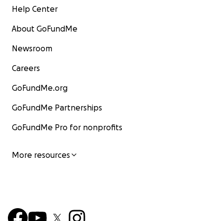
Help Center
About GoFundMe
Newsroom
Careers
GoFundMe.org
GoFundMe Partnerships
GoFundMe Pro for nonprofits
More resources