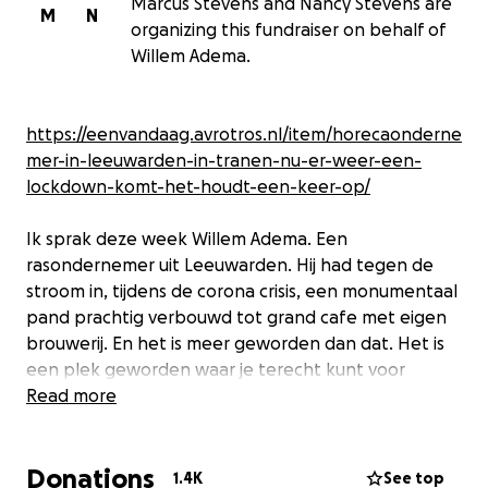
Marcus Stevens and Nancy Stevens are
M
N
organizing this fundraiser on behalf of
Willem Adema.
https://eenvandaag.avrotros.nl/item/horecaonderne
mer-in-leeuwarden-in-tranen-nu-er-weer-een-
lockdown-komt-het-houdt-een-keer-op/
Ik sprak deze week Willem Adema. Een
rasondernemer uit Leeuwarden. Hij had tegen de
stroom in, tijdens de corona crisis, een monumentaal
pand prachtig verbouwd tot grand cafe met eigen
brouwerij. En het is meer geworden dan dat. Het is
een plek geworden waar je terecht kunt voor
ontbijt, lunch, diner, (eigen) gebrouwen bier en
Read more
bovenal veel gezelligheid. Dit alles onder één dak.
Een heel speciaal dak wat open en dicht kan,
Donations
waardoor je op mooie zomeravonden onder de
1.4K
See top