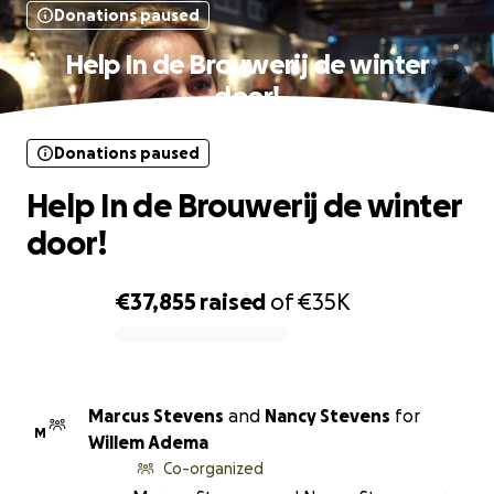
Donations paused
Help In de Brouwerij de winter
door!
Donations paused
Help In de Brouwerij de winter
door!
€37,855
raised
of
€35K
0% complete
Marcus Stevens
and
Nancy Stevens
for
M
Willem Adema
Co-organized