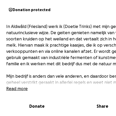
Donation protected
In Aldwâld (Friesland) werk ik (Doetie Trinks) met mijn g
natuurinclusieve wijze. De geiten genieten namelijk van 
soorten kruiden op het weiland en dat vertaalt zich in h
melk. Hiervan maak ik prachtige kaasjes, die ik op versch
verkooppunten en via online kanalen afzet. Er wordt g
gebruik gemaakt van industriële fermenten of kunstmes
familie en ik werken met dit bedrijf dus met de natuur 
Mijn bedrijf is anders dan vele anderen, en daardoor ben
geheel verstrikt geraakt in allerlei regels en weet niet
nu verder. Mijn geiten en mijn bedrijf stoten nauwelijks s
Read more
uit, doordat ik kies voor kleinere geiten, lagere product
meer natuur. Maar toch wordt het gemeten als 'gangba
Donate
Share
bedrijf' en moet ik dus voor veel geld stikstofrechten k
Maar goed, regels zijn regels en daar heb ik voor nu aan