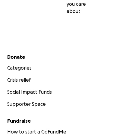
you care
about
(foto van Agrarisch Ondernemer van het jaar)
Secondary menu
Donate
Website Doetie's Geiten
Categories
*disclaimer: bij deze crowdfundactie horen geen donat
Crisis relief
presentjes
Social Impact Funds
Supporter Space
Fundraise
How to start a GoFundMe