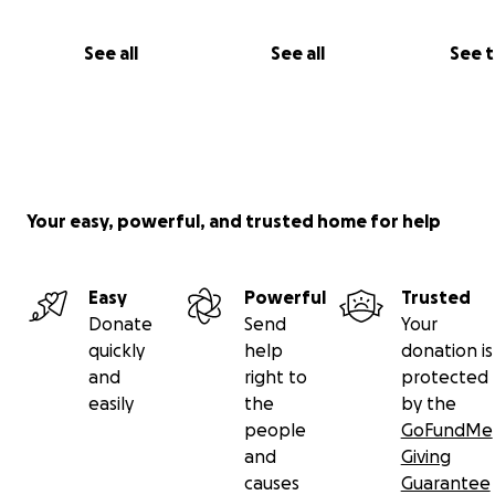
Hempenius) en video-beelden
Land van Ons
See all
See all
See 
Streekboer
LEES OOK:
Artikel en video Omroep Fryslan
Artikel Volkskrant
11 juli 2024
Your easy, powerful, and trusted home for help
HEEL VEEL DANK! Doetie (en team)
Easy
Powerful
Trusted
Donate
Send
Your
quickly
help
donation is
and
right to
protected
easily
the
by the
people
GoFundMe
and
Giving
causes
Guarantee