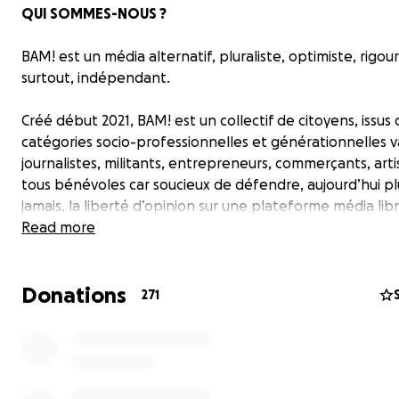
QUI SOMMES-NOUS ?
BAM! est un média alternatif, pluraliste, optimiste, rigou
surtout, indépendant.
Créé début 2021, BAM! est un collectif de citoyens, issus
catégories socio-professionnelles et générationnelles va
journalistes, militants, entrepreneurs, commerçants, art
tous bénévoles car soucieux de défendre, aujourd’hui p
jamais, la liberté d’opinion sur une plateforme média lib
conflits d’intérêts.
Read more
Donations
NOUS NOUS POSONS TOUS DES QUESTIONS SUR LA GES
271
LA CRISE DU COVID-19 !
Une partie grandissante de la population se sent à bout
relève de plus en plus d’incohérences dans les choix poli
incohérences pourtant justifiées par les médias de mass