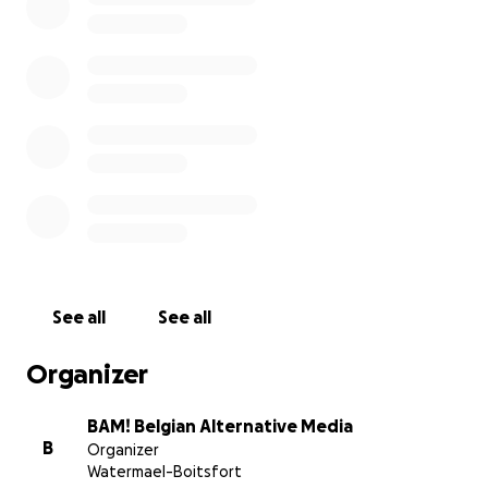
façon dont ces médias transmettent les informations sur
sanitaire conduit la population à une immense sensatio
d’impuissance. Les citoyens deviennent consommateurs
d’informations anxiogènes au lieu d’être acteurs de leur
propres vies.
See all
See all
Organizer
BAM! Belgian Alternative Media
B
Organizer
Watermael-Boitsfort