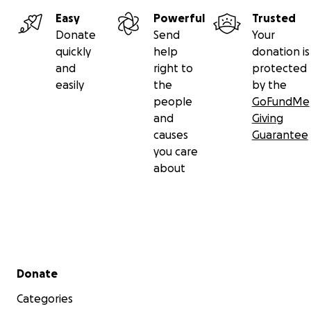
Easy
Powerful
Trusted
• A payer lors des tournages :
Donate
Send
Your
- les frais de déplacements
quickly
help
donation is
- les frais de logements
and
right to
protected
- les frais de nourriture
easily
the
by the
- les locations diverses
people
GoFundMe
and
Giving
causes
Guarantee
you care
about
Secondary menu
Donate
Categories