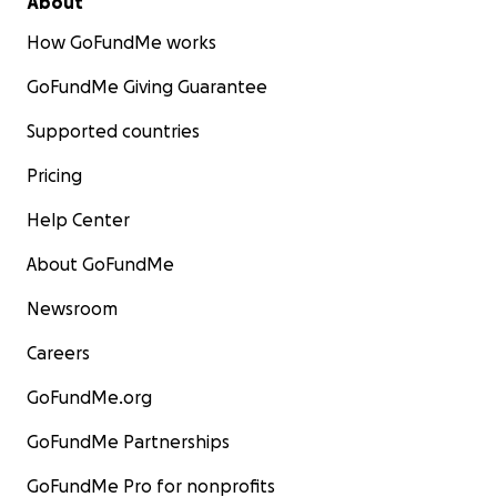
About
How GoFundMe works
GoFundMe Giving Guarantee
Supported countries
Pricing
Help Center
About GoFundMe
Newsroom
Careers
GoFundMe.org
Si vous ne pouvez pas participer à la collecte via les mo
payement proposés par Gofundme, vous pouvez nous s
GoFundMe Partnerships
en faisant un don avec en communication "Don Crowdfu
GoFundMe Pro for nonprofits
https://bam.news/
.