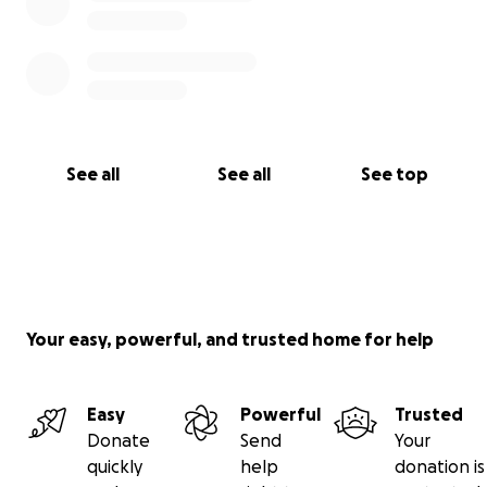
See all
See all
See top
Your easy, powerful, and trusted home for help
Easy
Powerful
Trusted
Donate
Send
Your
quickly
help
donation is