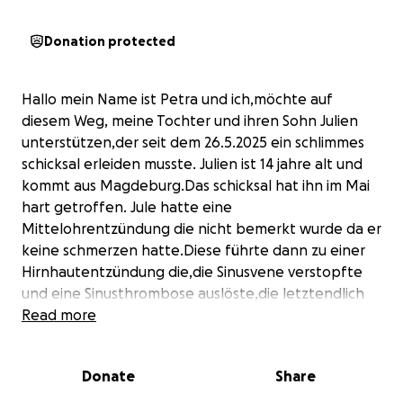
Donation protected
Hallo mein Name ist Petra und ich,möchte auf
diesem Weg, meine Tochter und ihren Sohn Julien
unterstützen,der seit dem 26.5.2025 ein schlimmes
schicksal erleiden musste. Julien ist 14 jahre alt und
kommt aus Magdeburg.Das schicksal hat ihn im Mai
hart getroffen. Jule hatte eine
Mittelohrentzündung die nicht bemerkt wurde da er
keine schmerzen hatte.Diese führte dann zu einer
Hirnhautentzündung die,die Sinusvene verstopfte
und eine Sinusthrombose auslöste,die letztendlich
zu mehreren Schlaganfällen führte,mit seinen zu
Read more
dem zeitpunkt gerade mal 13 jahren.Seitdem wurde
er 4× Operiert.
Donate
Share
Seit dem 7.7.2025 sind Jule und seine Mutti in der