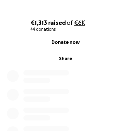
€1,313
raised
of
€6K
44 donations
0% complete
Donate now
Share