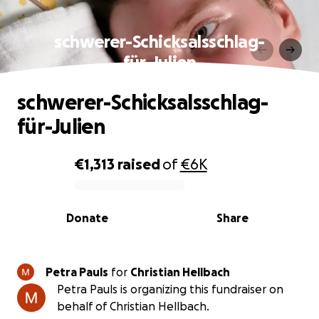
schwerer-Schicksalsschlag-
für-Julien
schwerer-Schicksalsschlag-
für-Julien
€1,313
raised
of
€6K
0% complete
Donate
Share
Petra Pauls
for
Christian Hellbach
Petra Pauls is organizing this fundraiser on
behalf of Christian Hellbach.