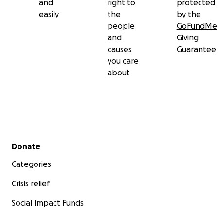
and
right to
protected
easily
the
by the
people
GoFundMe
and
Giving
causes
Guarantee
you care
about
Secondary menu
Donate
Categories
Crisis relief
Social Impact Funds