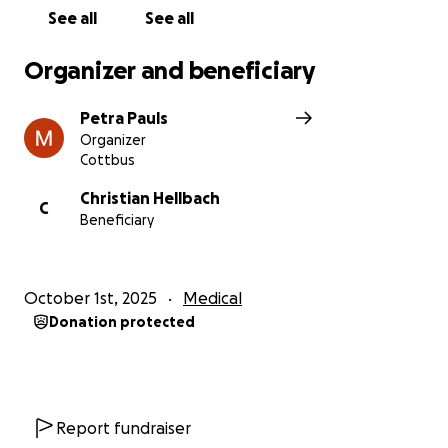
See all
See all
Organizer and beneficiary
Petra Pauls
Organizer
Cottbus
Christian Hellbach
C
Beneficiary
October 1st, 2025
Medical
Donation protected
Report fundraiser