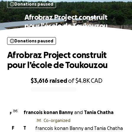
Donations paused
Afrobraz Project construit
pour l’école de Toukouzou
Donations paused
Afrobraz Project construit
pour l’école de Toukouzou
$3,616
raised
of
$4.8K
CAD
0% complete
francois konan Banny
and
Tania Chatha
F
Co-organized
F
T
francois konan Banny and Tania Chatha