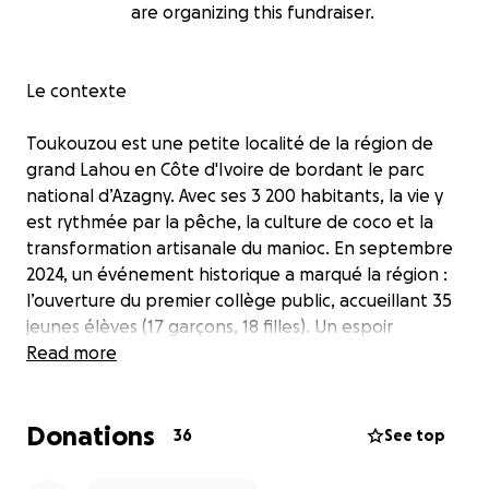
are organizing this fundraiser.
Le contexte
Toukouzou est une petite localité de la région de
grand Lahou en Côte d'Ivoire de bordant le parc
national d’Azagny. Avec ses 3 200 habitants, la vie y
est rythmée par la pêche, la culture de coco et la
transformation artisanale du manioc. En septembre
2024, un événement historique a marqué la région :
l’ouverture du premier collège public, accueillant 35
jeunes élèves (17 garçons, 18 filles). Un espoir
nouveau est né.
Read more
Mais ces élèves étudient aujourd’hui dans des
Donations
conditions précaires. L’école manque d’un espace
36
See top
abrité pour accueillir les rassemblements, les
activités pédagogiques, ou même simplement pour