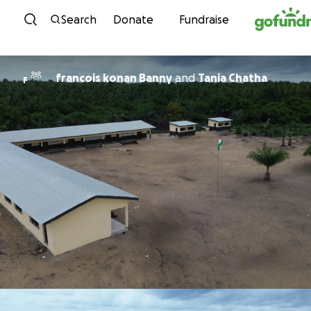
Skip to content
Search
Donate
Fundraise
francois konan Banny
and
Tania Chatha
F