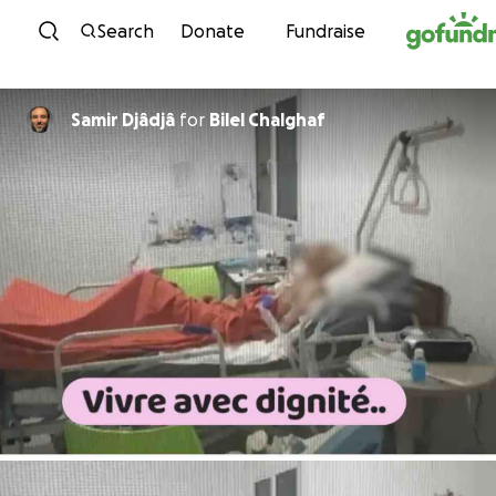
Skip to content
Search
Donate
Fundraise
Samir Djâdjâ
for
Bilel Chalghaf