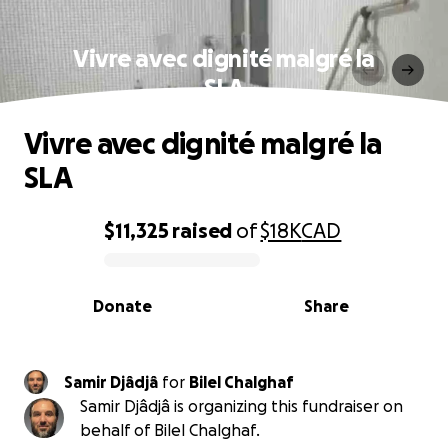
Vivre avec dignité malgré la
SLA
Vivre avec dignité malgré la
SLA
$11,325
raised
of
$18K
CAD
0% complete
Donate
Share
Samir Djâdjâ
for
Bilel Chalghaf
Samir Djâdjâ is organizing this fundraiser on
behalf of Bilel Chalghaf.