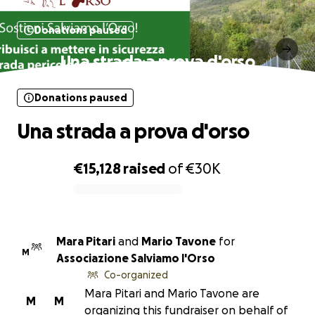
Donations paused
Una strada a prova d'orso
Donations paused
Una strada a prova d'orso
€15,128
raised
of
€30K
0% complete
Mara Pitari
and
Mario Tavone
for
M
Associazione Salviamo l'Orso
Co-organized
Mara Pitari and Mario Tavone are
M
M
organizing this fundraiser on behalf of