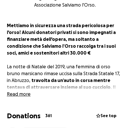
Associazione Salviamo l'Orso.
Mettiamo in sicurezza una strada pericolosa per
l'orso! Alcuni donatori privati si sono impegnati a
finanziare metà dell'opera, ma soltanto a
condizione che Salviamo l’Orso raccolga tra i suoi
soci, amici e sostenitori altri 30.000 €
La notte di Natale del 2019, una femmina di orso
bruno marsicano rimase uccisa sulla Strada Statale 17,
in Abruzzo,
travolta da un’auto in corsa mentre
tentava di attraversare insieme al suo cucciolo
. Il
piccolo continuò a lungo a tornare sul luogo
Read more
dell’incidente in cerca della madre, mettendo a
rischio anche la propria incolumità, come
Donations
testimoniato dal personale del Parco Nazionale
361
See top
d’Abruzzo, Lazio e Molise e da quello del Parco