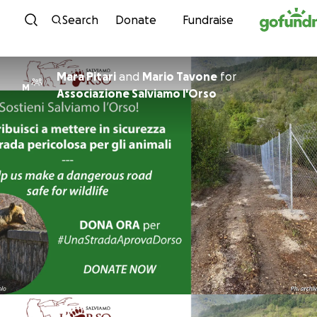
Skip to content
Search
Donate
Fundraise
Mara Pitari
and
Mario Tavone
for
M
Associazione Salviamo l'Orso