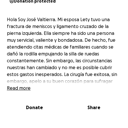
Donation protected
Hola Soy José Valtierra. Mi esposa Lety tuvo una
fractura de meniscos y ligamento cruzado de la
pierna izquierda. Ella siempre ha sido una persona
muy servicial, valiente y bondadosa. De hecho, fue
atendiendo citas médicas de familiares cuando se
dañó la rodilla empujando la silla de ruedas
constantemente. Sin embargo, las circunstancias
nuestras han cambiado y no me es posible cubrir
estos gastos inesperados. La cirugía fue exitosa, sin
embargo, apelo a su buen corazón para sufragar
estos materiales médicos. Mi deuda asciende a
Read more
44000 pesos mexicanos de la factura.
Les agradezco de antemano su valioso apoyo
Donate
Share