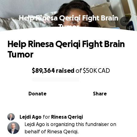
Help Rinesa Qeriqi Fight Brain
Tumor
Help Rinesa Qeriqi Fight Brain
Tumor
$89,364
raised
of
$50K
CAD
0% complete
Donate
Share
Lejdi Ago
for
Rinesa Qeriqi
Lejdi Ago is organizing this fundraiser on
behalf of Rinesa Qeriqi.