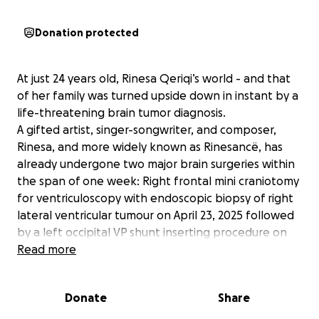
Donation protected
At just 24 years old, Rinesa Qeriqi’s world - and that
of her family was turned upside down in instant by a
life-threatening brain tumor diagnosis.
A gifted artist, singer-songwriter, and composer,
Rinesa, and more widely known as Rinesancë, has
already undergone two major brain surgeries within
the span of one week: Right frontal mini craniotomy
for ventriculoscopy with endoscopic biopsy of right
lateral ventricular tumour on April 23, 2025 followed
by a left occipital VP shunt inserting procedure on
April 29, 2025 at St.Michaels’s Hospital in Toronto,
Read more
Canada.
Rinesa already began her stay at a post-operative
Donate
Share
rehabilitation center, followed by a minimum of six
weeks of intensive radiation treatment.