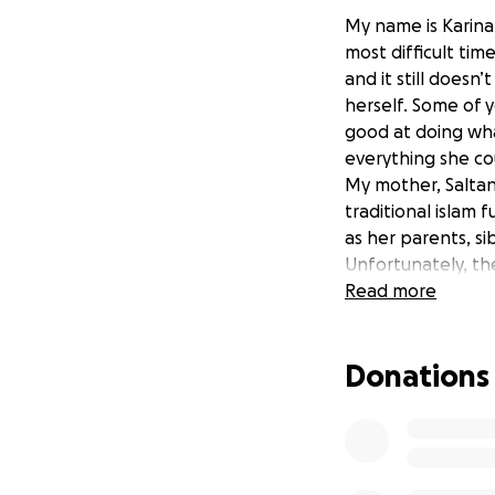
My name is Karina
most difficult ti
and it still doesn
herself. Some of 
good at doing wha
everything she co
My mother, Saltan
traditional islam
as her parents, si
Unfortunately, th
own. We’re doing 
Read more
currently brain d
with the money. I
Donations
expenses, so I ca
Every dollar will
means just as muc
bottom of my hear