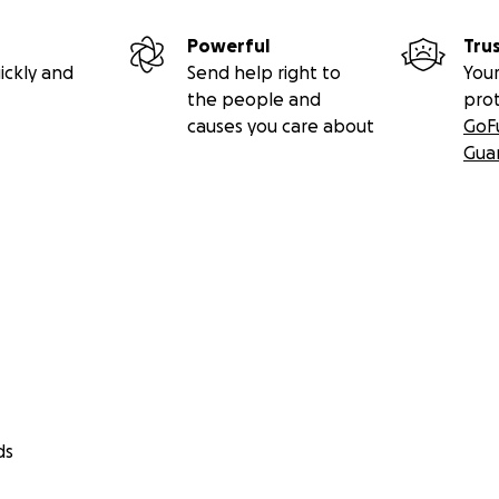
Powerful
Tru
ickly and
Send help right to
Your
the people and
pro
causes you care about
GoF
Gua
ds