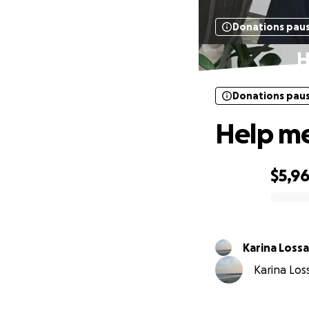
Donations pau
H
Donations pau
Help me
$5,9
0% complete
Karina L
Karina Loss