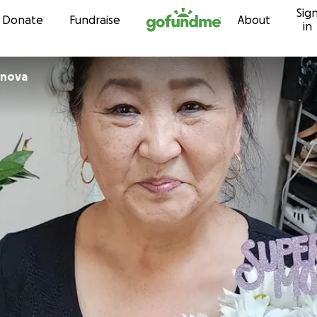
Sig
Skip to content
Donate
Fundraise
About
in
ossanova