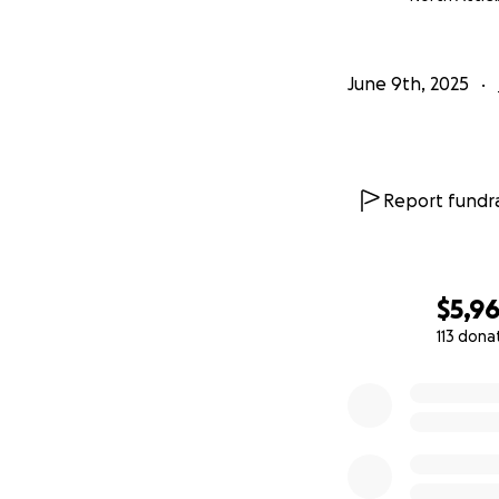
похороны и расхо
которое она засл
Каждый доллар пой
June 9th, 2025
пожертвование, т
за любую помощь, 
сердца благодарю
Report fundra
С любовью,
Карина Лосанова
$5,9
113 dona
0% complete