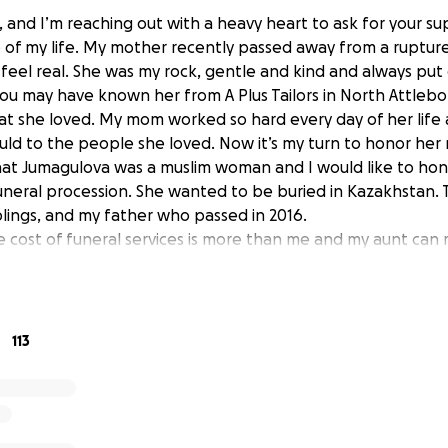
, and I’m reaching out with a heavy heart to ask for your s
me of my life. My mother recently passed away from a ruptu
’t feel real. She was my rock, gentle and kind and always pu
you may have known her from A Plus Tailors in North Attlebo
t she loved. My mom worked so hard every day of her life
uld to the people she loved. Now it’s my turn to honor her
at Jumagulova was a muslim woman and I would like to hono
 funeral procession. She wanted to be buried in Kazakhstan
blings, and my father who passed in 2016.
e cost of funeral services is more than me and my aunt ca
everything we can, but I’ve come to realize I need help. My
ead and we have three days after we withdraw the life sup
’ve started this GoFundMe to raise money for her funeral an
n give her the peaceful and dignified goodbye she earned.
113
 go toward honoring her memory. If you’re unable to donate,
h. I’m so grateful for any help you can give no matter how 
t, thank you for your kindness, compassion, and prayers.