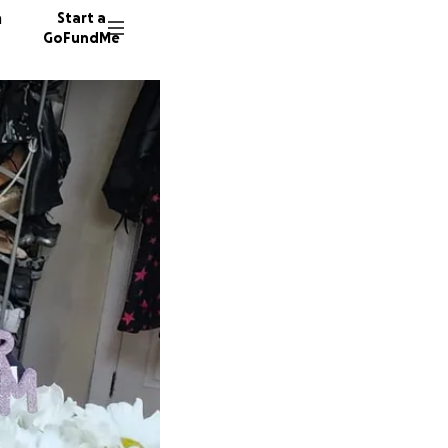
n
Start a
GoFundMe