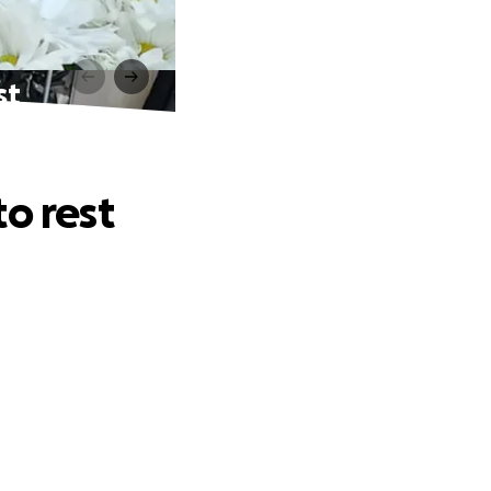
st
o rest