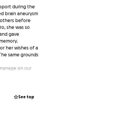
upport during the
red brain aneurysm
t others before
ro, she was so
 and gave
 memory.
r her wishes of a
. The same grounds
n manage on our
 mother is
port to come up
d burial
See top
 sharing this page
small. From the