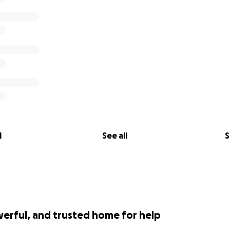
l
See all
S
werful, and trusted home for help