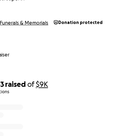
ды на погребение, чтобы я могла подарить ей мирное и до
ужила.
дет на то, чтобы почтить ее память. Если вы не можете сд
Funerals & Memorials
Donation protected
о поделиться этой страницей значит для меня не меньше. Я
которую вы можете оказать, какой бы маленькой она ни был
 вас за вашу доброту, сострадание и молитвы.
iser
63
raised
of
$9K
tions