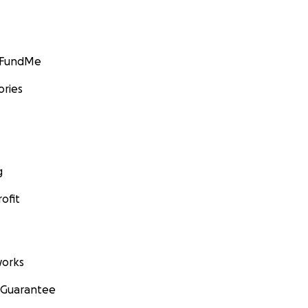
GoFundMe
ories
g
ofit
orks
 Guarantee