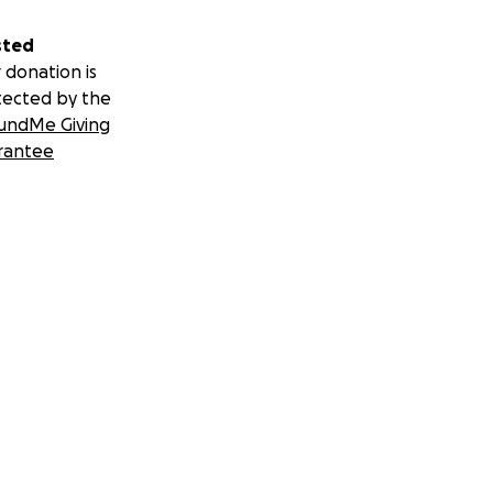
sted
 donation is
tected by the
undMe Giving
rantee