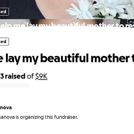
sed
elp me lay my beautiful mother to re
sed
 lay my beautiful mother t
63
raised
of
$9K
ossanova
anova is organizing this fundraiser.