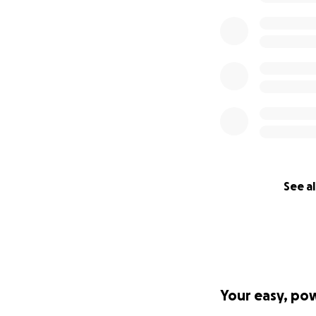
See al
Your easy, po