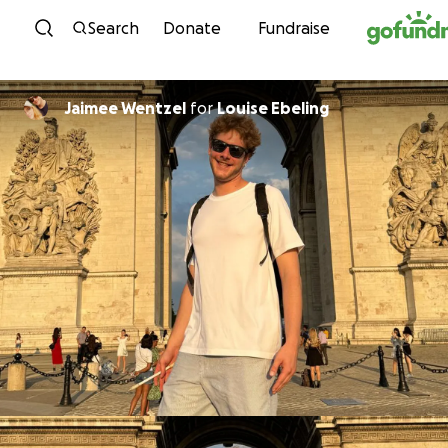
Skip to content
Search
Donate
Fundraise
Jaimee Wentzel
for
Louise Ebeling