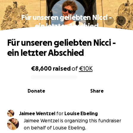
Für unseren geliebten Nicci -
ein letzter Abschied
Für unseren geliebten Nicci -
ein letzter Abschied
€8,600
raised
of
€10K
0% complete
Donate
Share
Jaimee Wentzel
for
Louise Ebeling
Jaimee Wentzel is organizing this fundraiser
on behalf of Louise Ebeling.