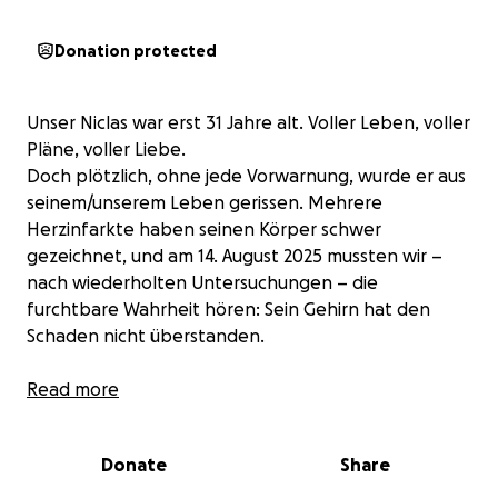
Donation protected
Unser Niclas war erst 31 Jahre alt. Voller Leben, voller
Pläne, voller Liebe.
Doch plötzlich, ohne jede Vorwarnung, wurde er aus
seinem/unserem Leben gerissen. Mehrere
Herzinfarkte haben seinen Körper schwer
gezeichnet, und am 14. August 2025 mussten wir –
nach wiederholten Untersuchungen – die
furchtbare Wahrheit hören: Sein Gehirn hat den
Schaden nicht überstanden.
Unser Nicci ist hirntot.
Read more
Am 15. August, spendete er seine Organe. Auch
Donate
Share
wenn unser Herz bricht, wissen wir, dass er damit
anderen Menschen das Leben schenkt. Das ist